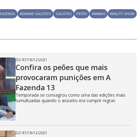
 FAZENDA
ADRIANE GALISTEU
GALISTEU
PEÕES
ANIMAIS
REALITY SHOW
DO R7
/
18/12/2021
Confira os peões que mais
provocaram punições em A
Fazenda 13
Temporada se consagrou como uma das edições mais
tumultuadas quando o assunto era cumprir regras
DO R7
/
18/12/2021