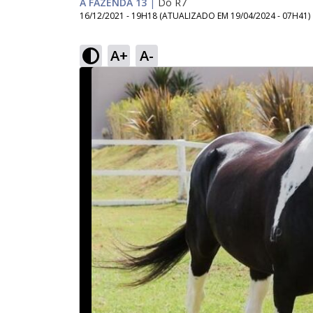
A FAZENDA 13
|
Do R7
16/12/2021 - 19H18
(ATUALIZADO EM
19/04/2024 - 07H41
)
A+
A-