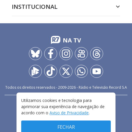
INSTITUCIONAL
NA TV
Todos os direitos reservados - 2009-
2026
- Rádio e Televisão Record S.A
Utilizamos cookies e tecnologia para
CARREIRA
FALE CONOSCO
PRIVACIDADE
aprimorar sua experiência de navegação de
TERMOS E CONDIÇÕES DE USO
acordo com o
Aviso de Privacidade
.
FECHAR