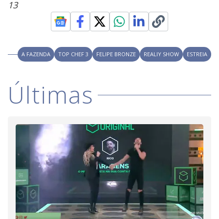
13
M
V
u
d
o
i
A FAZENDA
TOP CHEF 3
FELIPE BRONZE
REALIY SHOW
ESTREIA
d
Últimas
e
o