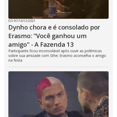
DO R7
/
16/12/2021
Dynho chora e é consolado por
Erasmo: "Você ganhou um
amigo" - A Fazenda 13
Participante ficou inconsolável após ouvir as polêmicas
sobre sua amizade com Sthe; Erasmo aconselha o amigo
na festa