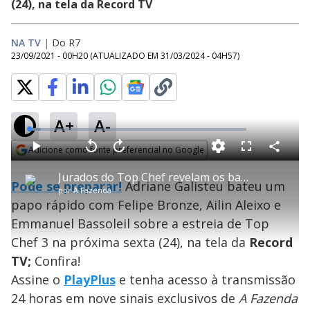
(24), na tela da Record TV
NA TV
|
Do R7
23/09/2021 - 00H20
(ATUALIZADO EM
31/03/2024 - 04H57
)
A+
A-
L
o
a
Adicione como fonte preferencial no Google
d
C
P
V
A
P
F
e
o
l
o
v
u
Opens in new window
d
m
a
l
a
l
:
Jurados do Top Chef revelam os bastidores da terceira temporada - A Fazenda 13
p
y
t
n
l
5
Pode se preparar!
Adriane Galisteu bateu um
a
a
ç
s
.
por
A Fazenda
r
r
a
c
5
t
1
r
l
r
5
papo rápido com Felipe Bronze, Ailin Aleixo e
i
0
1
e
%
l
s
0
e
h
Emmanuel Bassoleil sobre a estreia de Top
e
s
n
a
g
e
r
u
g
Chef 3 na próxima sexta (24), na tela da
Record
n
u
a
d
n
o
d
TV;
Confira!
s
o
s
Assine o
PlayPlus
e tenha acesso à transmissão
y
24 horas em nove sinais exclusivos de
A Fazenda