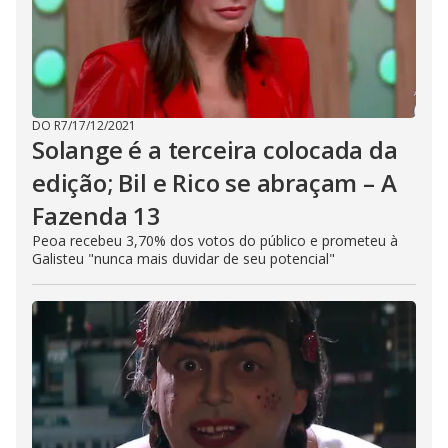
DO R7
/
17/12/2021
Solange é a terceira colocada da
edição; Bil e Rico se abraçam – A
Fazenda 13
Peoa recebeu 3,70% dos votos do público e prometeu à
Galisteu "nunca mais duvidar de seu potencial"