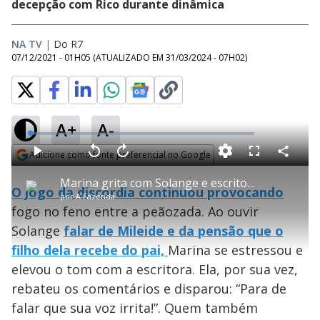
decepção com Rico durante dinâmica
NA TV
|
Do R7
07/12/2021 - 01H05
(ATUALIZADO EM
31/03/2024 - 07H02
)
A+
A-
L
o
a
Adicione como fonte preferencial no Google
d
C
P
V
A
P
F
e
o
l
o
v
u
Opens in new window
d
m
a
l
a
l
:
Marina grita com Solange e escritora dispara: “Para de ser histérica!” – A Fazenda 13
p
y
t
n
l
1
O jogo da discórdia continuou provocando
a
a
ç
s
.
por
A Fazenda
r
r
a
c
1
t
1
r
l
r
7
fogo no feno entre a peãozada. Ao ouvir
i
0
1
e
%
l
s
0
e
h
Solange
falar de Mileide e da pensão que o
e
s
n
a
g
e
r
u
g
filho dela recebe do pai,
Marina se estressou e
n
u
a
d
n
o
d
elevou o tom com a escritora. Ela, por sua vez,
s
o
s
rebateu os comentários e disparou: “Para de
y
falar que sua voz irrita!”. Quem também