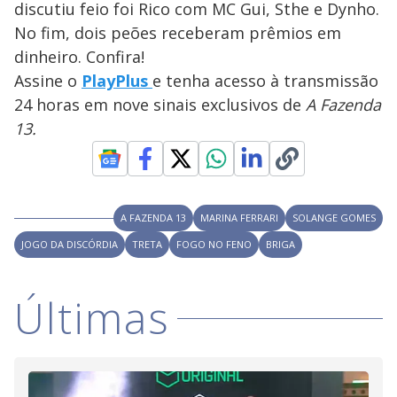
discutiu feio foi Rico com MC Gui, Sthe e Dynho.
M
V
u
d
No fim, dois peões receberam prêmios em
o
dinheiro. Confira!
i
Assine o
PlayPlus
e tenha acesso à transmissão
24 horas em nove sinais exclusivos de
A Fazenda
13.
d
e
A FAZENDA 13
MARINA FERRARI
SOLANGE GOMES
o
JOGO DA DISCÓRDIA
TRETA
FOGO NO FENO
BRIGA
Últimas