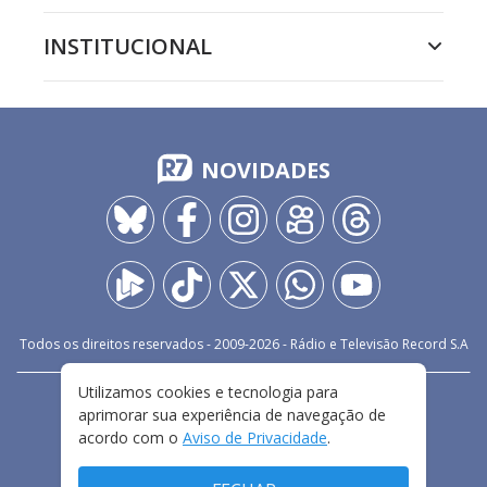
INSTITUCIONAL
NOVIDADES
Todos os direitos reservados - 2009-
2026
- Rádio e Televisão Record S.A
Utilizamos cookies e tecnologia para
CARREIRA
FALE CONOSCO
PRIVACIDADE
aprimorar sua experiência de navegação de
TERMOS E CONDIÇÕES DE USO
acordo com o
Aviso de Privacidade
.