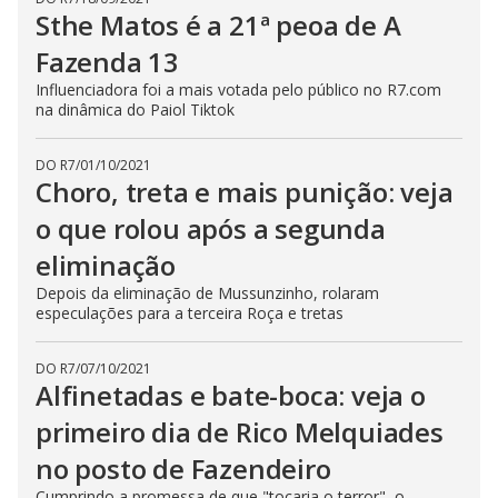
Sthe Matos é a 21ª peoa de A
Fazenda 13
Influenciadora foi a mais votada pelo público no R7.com
na dinâmica do Paiol Tiktok
DO R7
/
01/10/2021
Choro, treta e mais punição: veja
o que rolou após a segunda
eliminação
Depois da eliminação de Mussunzinho, rolaram
especulações para a terceira Roça e tretas
DO R7
/
07/10/2021
Alfinetadas e bate-boca: veja o
primeiro dia de Rico Melquiades
no posto de Fazendeiro
Cumprindo a promessa de que "tocaria o terror", o