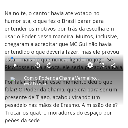
d
e
Na noite, o cantor havia até votado no
humorista, o que fez o Brasil parar para
entender os motivos por trás da escolha em
o
usar o Poder dessa maneira. Muitos, inclusive,
chegaram a acreditar que MC Gui não havia
entendido o que deveria fazer, mas ele provou
estar, mais do que nunca, ligado no jogo: Se
L
o
a
Rico fosse para a Roça, ele seria puxado da Baia.
d
C
P
V
A
P
F
e
o
l
o
v
u
d
m
a
l
a
l
:
Com o Poder da Chama Vermelho, MC Gui salva Rico de ser um dos indicados à Roça - A Fazenda 13
p
y
t
n
l
1
Por falar em Baia, esse momento deu o que
a
a
ç
s
.
por
A Fazenda
r
r
a
c
4
t
1
r
l
r
2
falar! O Poder da Chama, que era para ser um
i
0
1
e
%
l
s
0
e
h
presente de Tiago, acabou virando um
e
s
n
a
g
e
r
u
g
pesadelo nas mãos de Erasmo. A missão dele?
n
u
a
d
n
o
d
Trocar os quatro moradores do espaço por
s
o
s
peões da sede.