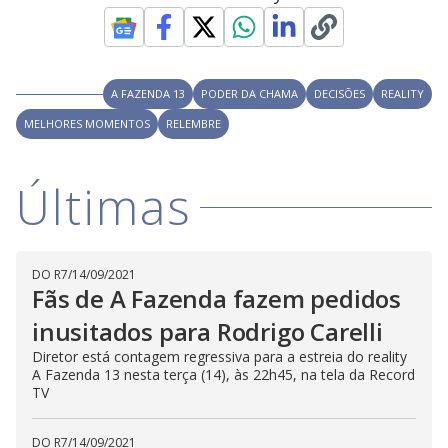
y
M
V
u
d
o
i
A FAZENDA 13
PODER DA CHAMA
DECISÕES
REALITY
MELHORES MOMENTOS
RELEMBRE
d
Últimas
e
o
DO R7
/
14/09/2021
Fãs de A Fazenda fazem pedidos
inusitados para Rodrigo Carelli
Diretor está contagem regressiva para a estreia do reality
A Fazenda 13 nesta terça (14), às 22h45, na tela da Record
TV
DO R7
/
14/09/2021