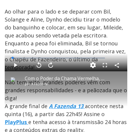
o
Ao olhar para o lado e se deparar com Bil,
Solange e Aline, Dynho decidiu tirar o modelo
do banquinho e colocar, em seu lugar, Mileide,
que acabou sendo vetada pela escritora.
Enquanto a peoa foi eliminada, Bil se tornou
finalista e Dynho conquistou, pela primeira vez,
o Chapéu de Fazendeiro, o último da
L
o
a
temporada!
d
C
P
V
A
P
F
e
o
l
o
v
u
d
m
a
l
a
l
:
Com o Poder da Chama Vermelha, Dynho coloca Mileide na Roça – A Fazenda 13
p
y
t
n
l
2
Não tem jeito, grandes poderes vêm com
a
a
ç
s
.
por
A Fazenda
r
r
a
c
3
t
1
r
l
r
6
grandes responsabilidades - e a peãozada que o
i
0
1
e
%
l
s
0
e
h
diga!
e
s
n
a
g
e
r
u
g
A grande final de
A Fazenda 13
acontece nesta
n
u
a
d
n
o
d
quinta (16), a partir das 22h45! Assine o
s
o
s
PlayPlus
e tenha acesso à transmissão 24 horas
e a conteúdos extras do reality.