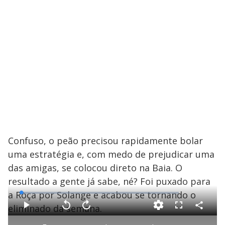
y
M
V
u
d
o
i
d
e
Confuso, o peão precisou rapidamente bolar
o
uma estratégia e, com medo de prejudicar uma
das amigas, se colocou direto na Baia. O
resultado a gente já sabe, né? Foi puxado para
a Roça por Solange e acabou se tornando o
L
o
a
eliminado da semana.
d
C
P
V
A
F
e
o
l
o
v
u
d
m
a
l
a
l
: