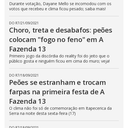
Durante votação, Dayane Mello se incomodou com os
votos que recebeu e clima ficou pesado; saiba mais!
DO R7
/
21/09/2021
Choro, treta e desabafos: peões
colocam "fogo no feno" em A
Fazenda 13
Primeiro jogo da discórdia do reality foi do jeito que o
público gosta e ninguém ficou em cima do muro; veja!
DO R7
/
18/09/2021
Peões se estranham e trocam
farpas na primeira festa de A
Fazenda 13
O clima não foi só de comemoração em Itapecerica da
Serra na noite desta sexta-feira (17)
DO R7
/
18/09/2021