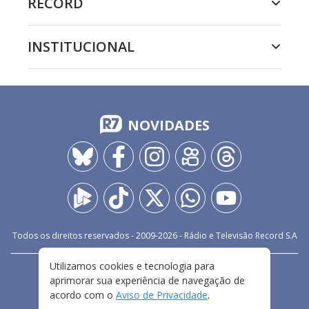
RECORD
INSTITUCIONAL
NOVIDADES
Todos os direitos reservados - 2009-
2026
- Rádio e Televisão Record S.A
Utilizamos cookies e tecnologia para
CARREIRA
FALE CONOSCO
PRIVACIDADE
aprimorar sua experiência de navegação de
TERMOS E CONDIÇÕES DE USO
acordo com o
Aviso de Privacidade
.