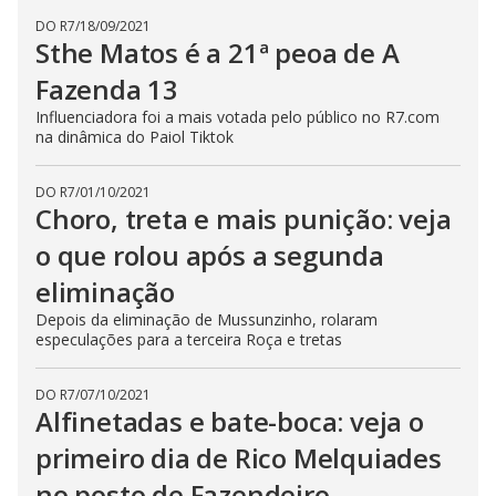
DO R7
/
18/09/2021
Sthe Matos é a 21ª peoa de A
Fazenda 13
Influenciadora foi a mais votada pelo público no R7.com
na dinâmica do Paiol Tiktok
DO R7
/
01/10/2021
Choro, treta e mais punição: veja
o que rolou após a segunda
eliminação
Depois da eliminação de Mussunzinho, rolaram
especulações para a terceira Roça e tretas
DO R7
/
07/10/2021
Alfinetadas e bate-boca: veja o
primeiro dia de Rico Melquiades
no posto de Fazendeiro