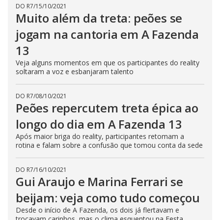
DO R7
/
15/10/2021
Muito além da treta: peões se
jogam na cantoria em A Fazenda
13
Veja alguns momentos em que os participantes do reality
soltaram a voz e esbanjaram talento
DO R7
/
08/10/2021
Peões repercutem treta épica ao
longo do dia em A Fazenda 13
Após maior briga do reality, participantes retomam a
rotina e falam sobre a confusão que tomou conta da sede
DO R7
/
16/10/2021
Gui Araujo e Marina Ferrari se
beijam: veja como tudo começou
Desde o início de A Fazenda, os dois já flertavam e
trocavam carinhos, mas o clima esquentou na Festa