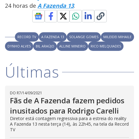
24 horas de
A Fazenda 13
.
RECORD TV
A FAZENDA 13
SOLANGE GOMES
MILEIDEI MIHAILE
DYNHO ALVES
BIL ARAÚJO
ALLINE MINEIRO
RICO MELQUIADES
Últimas
DO R7
/
14/09/2021
Fãs de A Fazenda fazem pedidos
inusitados para Rodrigo Carelli
Diretor está contagem regressiva para a estreia do reality
A Fazenda 13 nesta terça (14), às 22h45, na tela da Record
TV