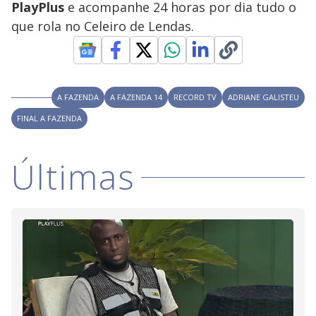
PlayPlus
e acompanhe 24 horas por dia tudo o
M
V
u
d
que rola no Celeiro de Lendas.
o
i
A FAZENDA
A FAZENDA 14
RECORD TV
ADRIANE GALISTEU
d
FINAL A FAZENDA
e
Últimas
o