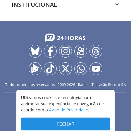
INSTITUCIONAL
24 HORAS
Todos os direitos reservados - 2009-
2026
- Rádio e Televisão Record S.A
Utilizamos cookies e tecnologia para
CARREIRA
FALE CONOSCO
PRIVACIDADE
aprimorar sua experiência de navegação de
TERMOS E CONDIÇÕES DE USO
acordo com o
Aviso de Privacidade
.
FECHAR