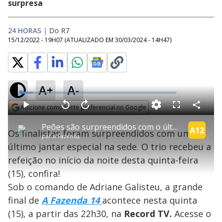
surpresa
24 HORAS
|
Do R7
15/12/2022 - 19H07
(ATUALIZADO EM
30/03/2024 - 14H47
)
A+
A-
L
o
a
Adicione como fonte preferencial no Google
d
C
P
V
A
P
F
e
o
l
o
v
u
Opens in new window
d
m
a
l
a
l
:
Peões são surpreendidos com o último jantar especial na sede | A Fazenda 14
p
y
t
n
l
A12
7
Os finalistas foram surpreendidos com um
a
a
ç
s
.
por
A Fazenda
r
r
a
c
9
t
1
r
l
r
9
último jantar especial na sede. O trio recebeu a
i
0
1
e
%
l
s
0
e
h
refeição no início da noite desta quinta-feira
e
s
n
a
g
e
r
u
g
(15), confira!
n
u
a
d
n
o
d
Sob o comando de Adriane Galisteu, a grande
s
o
s
final de
A Fazenda 14
acontece nesta quinta
y
(15), a partir das 22h30, na
Record TV.
Acesse o