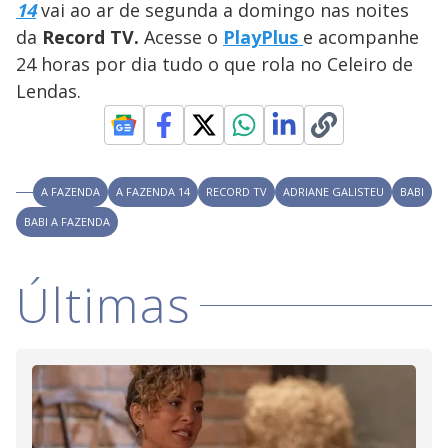
14
vai ao ar de segunda a domingo nas noites
M
V
u
d
da
Record TV.
Acesse o
PlayPlus
e acompanhe
o
24 horas por dia tudo o que rola no Celeiro de
i
Lendas.
d
A FAZENDA
A FAZENDA 14
RECORD TV
ADRIANE GALISTEU
BABI
e
BABI A FAZENDA
o
Últimas