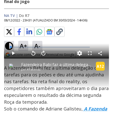
final do jogo
NA TV
|
Do R7
08/12/2022 - 23H31
(ATUALIZADO EM
30/03/2024 - 14H36
)
A+
A-
L
o
a
Adicione como fonte preferencial no Google
d
C
P
V
A
P
F
e
o
l
o
v
u
Opens in new window
d
m
a
l
a
l
:
Fazendeira Babi faz a última delegação de tarefas da temporada | A Fazenda 14
p
y
t
n
l
A12
1
A Fazendeira Babi fez a última delegação de
a
a
ç
s
.
por
A Fazenda
r
r
a
c
6
t
1
r
l
r
6
tarefas para os peões e deu até uma ajudinha
i
0
1
e
%
l
s
0
e
h
nas tarefas. Na reta final do reality, os
e
s
n
a
g
e
r
u
g
competidores também aproveitaram o dia para
n
u
a
d
n
o
d
especularem o resultado da décima segunda
s
o
s
Roça da temporada.
y
Sob o comando de Adriane Galisteu,
A Fazenda