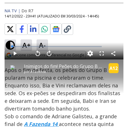
NA TV
|
Do R7
14/12/2022 - 23H41
(ATUALIZADO EM
30/03/2024 - 14H45
)
A+
A-
L
o
a
Adicione como fonte preferencial no Google
d
C
P
V
A
P
F
e
o
l
o
v
u
Opens in new window
d
m
a
l
a
l
:
Inimigos do fim! Peões do Grupo B pulam na piscina após a festa | A Fazenda 14
p
y
t
n
l
A12
4
Após o fim da festa, os peões do Grupo B
a
a
ç
s
.
por
A Fazenda
r
r
a
c
2
t
1
r
l
r
9
pularam na piscina e celebraram o time.
i
0
1
e
%
l
s
0
e
h
Enquanto isso, Bia e Vini reclamavam deles na
e
s
n
a
g
e
r
u
g
sede. Os ex-peões se despediram dos finalistas
n
u
a
d
n
o
d
e deixaram a sede. Em seguida, Babi e Iran se
s
o
s
divertiram tomando banho juntos.
y
Sob o comando de Adriane Galisteu, a grande
final de
A Fazenda 14
acontece nesta quinta
M
u