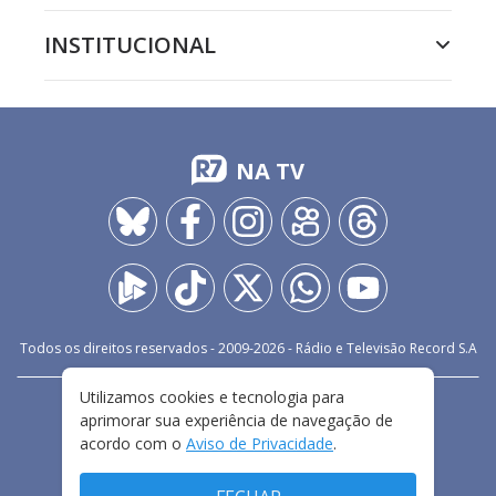
INSTITUCIONAL
NA TV
Todos os direitos reservados - 2009-
2026
- Rádio e Televisão Record S.A
Utilizamos cookies e tecnologia para
CARREIRA
FALE CONOSCO
PRIVACIDADE
aprimorar sua experiência de navegação de
TERMOS E CONDIÇÕES DE USO
acordo com o
Aviso de Privacidade
.