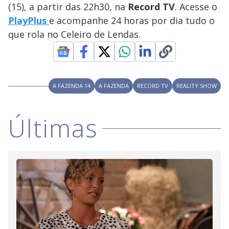
V
d
(15), a partir das 22h30, na
Record TV
. Acesse o
o
PlayPlus
e acompanhe 24 horas por dia tudo o
i
que rola no Celeiro de Lendas.
d
A FAZENDA 14
A FAZENDA
RECORD TV
REALITY SHOW
e
Últimas
o