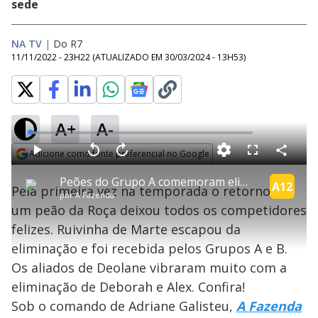
sede
NA TV
|
Do R7
11/11/2022 - 23H22
(ATUALIZADO EM
30/03/2024 - 13H53
)
A+
A-
L
o
a
Adicione como fonte preferencial no Google
d
C
P
V
A
P
F
e
o
l
o
v
u
Opens in new window
d
m
a
l
a
l
:
Peões do Grupo A comemoram eliminações de Deborah e Alex | A Fazenda 14
p
y
t
n
l
A12
2
Pela primeira vez na temporada o retorno de
a
a
ç
s
.
por
A Fazenda
r
r
a
c
9
t
1
r
l
r
6
um peão da Roça deixou todos os competidores
i
0
1
e
%
l
s
0
e
h
felizes. Ruivinha de Marte escapou da
e
s
n
a
g
e
r
u
g
eliminação e foi recebida pelos Grupos A e B.
n
u
a
d
n
o
d
Os aliados de Deolane vibraram muito com a
s
o
s
eliminação de Deborah e Alex. Confira!
y
Sob o comando de Adriane Galisteu,
A Fazenda