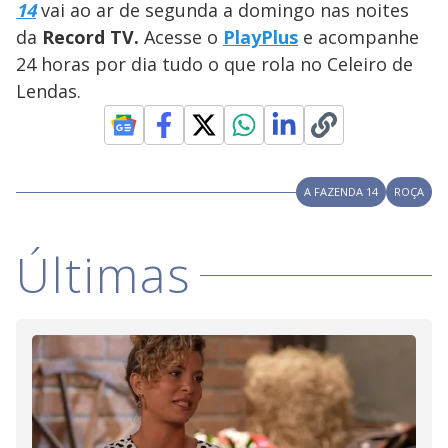
14
vai ao ar de segunda a domingo nas noites
M
V
u
d
da
Record TV.
Acesse o
PlayPlus
e acompanhe
o
24 horas por dia tudo o que rola no Celeiro de
i
Lendas.
d
A FAZENDA 14
ROÇA
e
Últimas
o