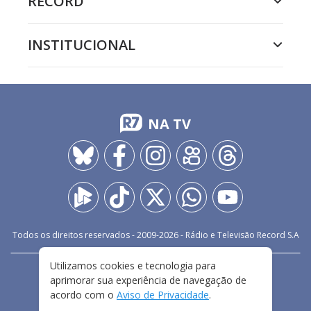
RECORD
INSTITUCIONAL
NA TV
Todos os direitos reservados - 2009-
2026
- Rádio e Televisão Record S.A
Utilizamos cookies e tecnologia para
CARREIRA
FALE CONOSCO
PRIVACIDADE
aprimorar sua experiência de navegação de
TERMOS E CONDIÇÕES DE USO
acordo com o
Aviso de Privacidade
.