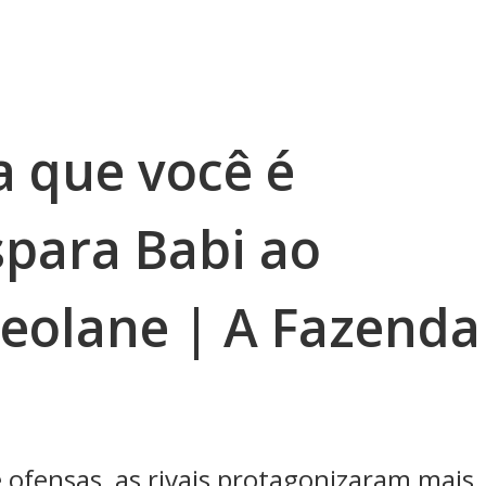
 que você é
spara Babi ao
Deolane | A Fazenda
ofensas, as rivais protagonizaram mais