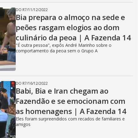
DO R7
/
11/12/2022
Bia prepara o almoço na sede e
peões rasgam elogios ao dom
culinário da peoa | A Fazenda 14
"É outra pessoa", expôs André Marinho sobre o
comportamento da peoa sem o Grupo A
DO R7
/
16/12/2022
Babi, Bia e Iran chegam ao
Fazendão e se emocionam com
as homenagens | A Fazenda 14
Eles foram surpreendidos com recados de familiares e
amigos