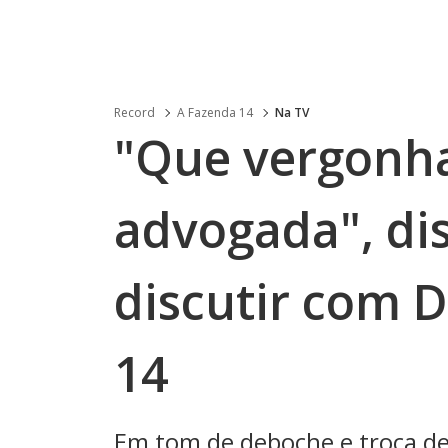
Record
A Fazenda 14
Na TV
"Que vergonha
advogada", di
discutir com 
14
Em tom de deboche e troca de 