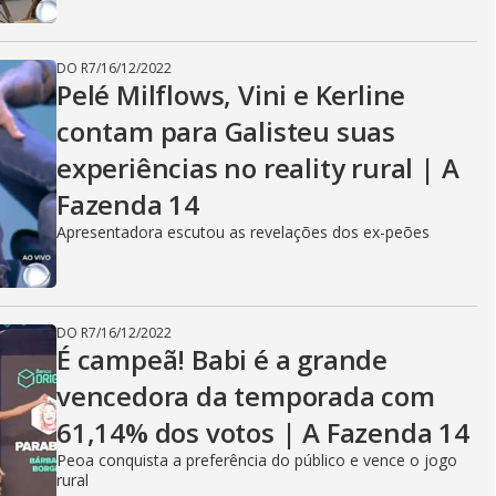
DO R7
/
16/12/2022
Pelé Milflows, Vini e Kerline
contam para Galisteu suas
experiências no reality rural | A
Fazenda 14
Apresentadora escutou as revelações dos ex-peões
DO R7
/
16/12/2022
É campeã! Babi é a grande
vencedora da temporada com
61,14% dos votos | A Fazenda 14
Peoa conquista a preferência do público e vence o jogo
rural