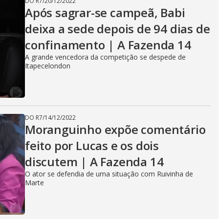
DO R7
/
20/12/2022
Após sagrar-se campeã, Babi
deixa a sede depois de 94 dias de
confinamento | A Fazenda 14
A grande vencedora da competição se despede de
Itapecelondon
DO R7
/
14/12/2022
Moranguinho expõe comentário
feito por Lucas e os dois
discutem | A Fazenda 14
O ator se defendia de uma situação com Ruivinha de
Marte