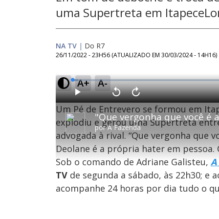
uma Supertreta em ItapeceL
NA TV
|
Do R7
26/11/2022 - 23H56
(ATUALIZADO EM
30/03/2024 - 14H16
)
A+
A-
L
o
a
d
P
V
A
e
l
o
v
d
Um Pé de Entrevero se formou em Ita
a
l
a
:
y
t
n
1
a
ç
explodiu e gerou uma Supertreta entre
.
r
a
7
por
A Fazenda
1
r
4
advogada à rival. “Que vergonha que vo
0
1
%
s
0
e
s
Deolane é a própria hater em pessoa. 
g
e
u
g
n
u
Sob o comando de Adriane Galisteu,
A
d
n
o
d
TV
de segunda a sábado, às 22h30; e a
s
o
s
acompanhe 24 horas por dia tudo o que
M
u