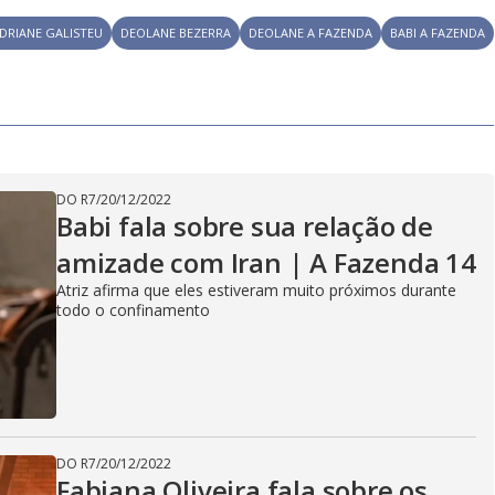
y
e
DRIANE GALISTEU
DEOLANE BEZERRA
DEOLANE A FAZENDA
BABI A FAZENDA
V
i
DO R7
/
20/12/2022
Babi fala sobre sua relação de
amizade com Iran | A Fazenda 14
d
Atriz afirma que eles estiveram muito próximos durante
todo o confinamento
e
o
DO R7
/
20/12/2022
Fabiana Oliveira fala sobre os