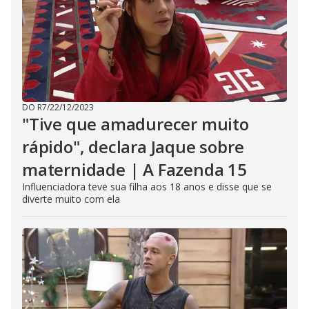
s
e
b
u
t
t
o
n
.
DO R7
/
22/12/2023
"Tive que amadurecer muito
rápido", declara Jaque sobre
maternidade | A Fazenda 15
Influenciadora teve sua filha aos 18 anos e disse que se
diverte muito com ela