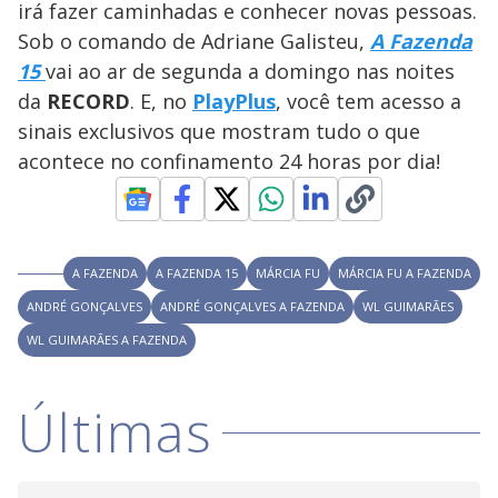
l
d
l
irá fazer caminhadas e conhecer novas pessoas.
o
w
D
w
Sob o comando de Adriane Galisteu,
A Fazenda
i
.
i
n
T
15
vai ao ar de segunda a domingo nas noites
a
h
d
i
da
RECORD
. E, no
PlayPlus
, você tem acesso a
l
o
s
o
m
sinais exclusivos que mostram tudo o que
w
o
g
.
acontece no confinamento 24 horas por dia!
d
a
l
c
a
n
b
e
A FAZENDA
A FAZENDA 15
MÁRCIA FU
MÁRCIA FU A FAZENDA
c
l
ANDRÉ GONÇALVES
ANDRÉ GONÇALVES A FAZENDA
WL GUIMARÃES
o
s
WL GUIMARÃES A FAZENDA
e
d
b
y
Últimas
p
r
e
s
s
i