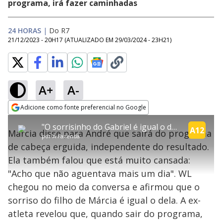
programa, irá fazer caminhadas
24 HORAS
|
Do R7
21/12/2023 - 20H17
(ATUALIZADO EM
29/03/2024 - 23H21
)
A+
A-
error_outline
Adicione como fonte preferencial no Google
OK
T
T
Opens in new window
"O sorrisinho do Gabriel é igual o dela", afirma WL sobre filho de Márcia | A Fazenda 15
h
O vídeo não está disponível ou não é
Oops! Algo deu errado
h
A12
C
Márcia disse para André que sairá do programa
i
por
A Fazenda
i
suportado pelo seu browser
s
l
Por favor, recarregue a página.
de cabeça erguida, independente do resultado.
i
s
Código do Erro:
MEDIA_ERR_SRC_NOT_SUPPORTED
o
s
i
Ela também falou que está muito cansada:
a
s
Recarregar
s
m
"Acho que não aguentava mais um dia". WL
e
o
a
d
M
m
chegou no meio da conversa e afirmou que o
a
o
o
l
sorriso do filho de Márcia é igual o dela. A ex-
w
d
d
i
atleta revelou que, quando sair do programa,
a
a
n