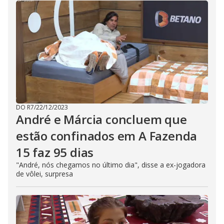
n
g
t
h
e
E
s
c
a
p
e
k
e
y
o
r
DO R7
/
22/12/2023
a
André e Márcia concluem que
c
t
estão confinados em A Fazenda
i
v
a
15 faz 95 dias
t
i
"André, nós chegamos no último dia", disse a ex-jogadora
n
de vôlei, surpresa
g
t
h
e
c
l
o