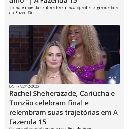
amo" | A Fazenda 15
Irmão e mãe da cantora foram acompanhar a grande final
no Fazendão
DO R7
/
22/12/2023
Rachel Sheherazade, Cariúcha e
Tonzão celebram final e
relembram suas trajetórias em A
Fazenda 15
Os ex-peões analisaram a reta final do jogo