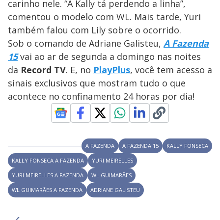
y
carinho nele. “A Kally tá perdendo a linha”,
n
d
comentou o modelo com WL. Mais tarde, Yuri
M
o
V
u
w
d
também falou com Lily sobre o ocorrido.
o
.
T
Sob o comando de Adriane Galisteu,
A Fazenda
h
i
i
15
vai ao ar de segunda a domingo nas noites
s
m
da
Record TV
. E, no
PlayPlus
, você tem acesso a
o
sinais exclusivos que mostram tudo o que
d
d
a
acontece no confinamento 24 horas por dia!
l
c
a
e
n
b
e
c
o
l
A FAZENDA
A FAZENDA 15
KALLY FONSECA
o
s
KALLY FONSECA A FAZENDA
YURI MEIRELLES
e
d
YURI MEIRELLES A FAZENDA
WL GUIMARÃES
b
y
WL GUIMARÃES A FAZENDA
ADRIANE GALISTEU
p
r
e
s
s