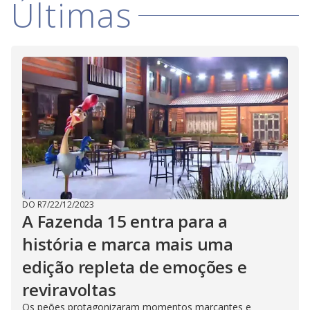
Últimas
i
n
g
t
h
e
E
s
c
a
p
e
k
e
y
o
r
a
c
t
i
DO R7
/
22/12/2023
v
A Fazenda 15 entra para a
a
t
história e marca mais uma
i
n
g
edição repleta de emoções e
t
h
reviravoltas
e
c
Os peões protagonizaram momentos marcantes e
l