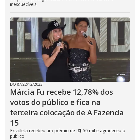
o
inesquecíveis
s
e
b
u
t
t
o
n
.
DO R7
/
22/12/2023
Márcia Fu recebe 12,78% dos
votos do público e fica na
terceira colocação de A Fazenda
15
Ex-atleta recebeu um prêmio de R$ 50 mil e agradeceu o
público