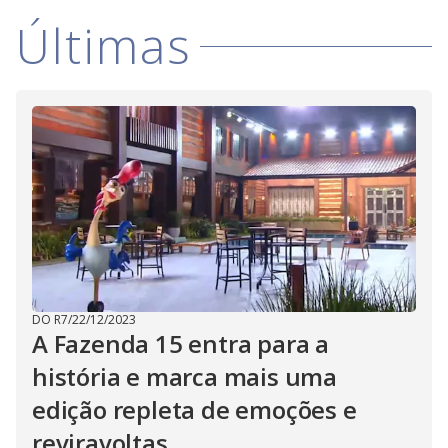
i
Últimas
n
g
t
h
e
E
s
c
a
p
e
k
e
y
o
r
a
c
t
i
v
DO R7
/
22/12/2023
a
t
A Fazenda 15 entra para a
i
n
história e marca mais uma
g
t
edição repleta de emoções e
h
e
c
reviravoltas
l