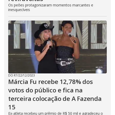
o
Os peões protagonizaram momentos marcantes e
s
inesquecíveis
e
b
u
t
t
o
n
.
DO R7
/
22/12/2023
Márcia Fu recebe 12,78% dos
votos do público e fica na
terceira colocação de A Fazenda
15
Ex-atleta recebeu um prêmio de R$ 50 mil e agradeceu o