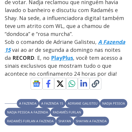
y
de votar. Nadja reclamou que ninguém havia
n
d
lavado o banheiro e discutiu com Radamés e
M
o
V
u
w
d
Shay. Na sede, a influenciadora digital também
o
.
T
teve um atrito com WL, que a chamou de
h
i
i
“dondoca” e “rosa murcha”.
s
m
Sob o comando de Adriane Galisteu,
A Fazenda
o
15
vai ao ar de segunda a domingo nas noites
d
d
a
da
RECORD
. E, no
PlayPlus
, você tem acesso a
l
c
sinais exclusivos que mostram tudo o que
a
e
n
acontece no confinamento 24 horas por dia!
b
e
c
o
l
o
s
e
d
A FAZENDA
A FAZENDA 15
ADRIANE GALISTEU
NADJA PESSOA
b
y
NADJA PESSOA A FAZENDA
RADAMÉS FURLAN
p
r
RADAMÉS FURLAN A FAZENDA
SHAYAN
SHAYAN A FAZENDA
e
s
s