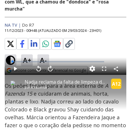
com WL, que a chamou de "dondoca" e "rosa
murcha"
NA TV
|
Do R7
11/12/2023 - 00H48
(ATUALIZADO EM
29/03/2024 - 23H01
)
A+
A-
error_outline
L
o
a
Adicione como fonte preferencial no Google
d
C
P
V
A
P
F
e
o
l
o
v
u
T
Opens in new window
d
m
a
l
a
l
:
Nadja reclama da falta de limpeza do banheiro e discute com Radamés e Shay | A Fazenda 15
h
p
Oops! Algo deu errado
y
t
n
l
A12
0
Os peões foram para a área externa de
A
a
i
a
ç
s
%
por
A Fazenda
r
r
a
c
s
t
Por favor, recarregue a página.
1
r
l
r
Fazenda 15
e cuidaram de animais, horta,
i
i
0
1
e
l
s
0
e
s
h
plantas e lixo. Nadja correu ao lado do cavalo
e
s
n
a
Recarregar
a
g
e
r
m
u
g
Colorado e Black gravou Shay cuidando das
n
u
a
o
d
n
d
o
d
ovelhas. Márcia orientou a Fazendeira Jaque a
s
o
a
s
l
fazer o que o coração dela pedisse no momento
w
i