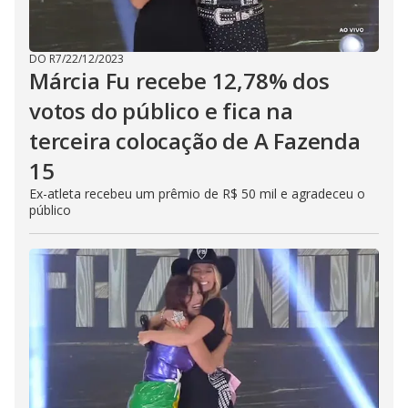
u
t
t
o
n
DO R7
/
22/12/2023
.
Márcia Fu recebe 12,78% dos
votos do público e fica na
terceira colocação de A Fazenda
15
Ex-atleta recebeu um prêmio de R$ 50 mil e agradeceu o
público