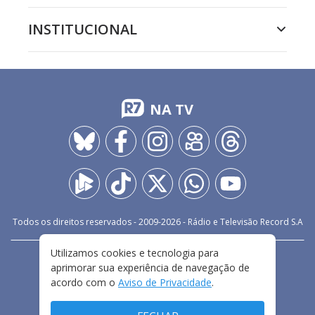
INSTITUCIONAL
NA TV
Todos os direitos reservados - 2009-
2026
- Rádio e Televisão Record S.A
Utilizamos cookies e tecnologia para
CARREIRA
FALE CONOSCO
PRIVACIDADE
aprimorar sua experiência de navegação de
TERMOS E CONDIÇÕES DE USO
acordo com o
Aviso de Privacidade
.