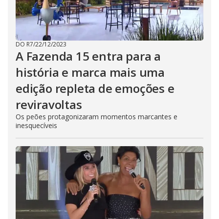
h
e
E
s
c
a
p
DO R7
/
22/12/2023
e
A Fazenda 15 entra para a
k
e
história e marca mais uma
y
o
r
edição repleta de emoções e
a
c
reviravoltas
t
i
Os peões protagonizaram momentos marcantes e
v
inesquecíveis
a
t
i
n
g
t
h
e
c
l
o
s
e
b