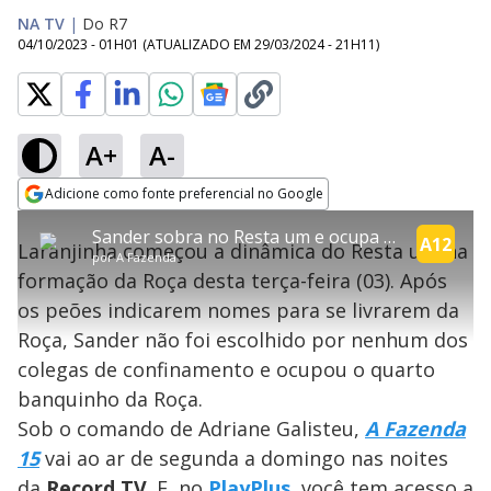
NA TV
|
Do R7
04/10/2023 - 01H01
(ATUALIZADO EM
29/03/2024 - 21H11
)
A+
A-
error_outline
Adicione como fonte preferencial no Google
OK
T
T
Opens in new window
Sander sobra no Resta um e ocupa última vaga na Roça | A Fazenda 15
h
O vídeo não está disponível ou não é
Oops! Algo deu errado
h
A12
C
Laranjinha começou a dinâmica do Resta um na
i
por
A Fazenda
i
suportado pelo seu browser
s
l
Por favor, recarregue a página.
formação da Roça desta terça-feira (03). Após
i
s
Código do Erro:
MEDIA_ERR_SRC_NOT_SUPPORTED
o
s
i
os peões indicarem nomes para se livrarem da
a
s
Recarregar
s
m
Roça, Sander não foi escolhido por nenhum dos
e
o
a
d
M
m
colegas de confinamento e ocupou o quarto
a
o
o
l
banquinho da Roça.
w
d
d
i
Sob o comando de Adriane Galisteu,
A Fazenda
a
a
n
l
d
l
15
vai ao ar de segunda a domingo nas noites
o
w
D
w
da
Record TV
. E, no
PlayPlus
, você tem acesso a