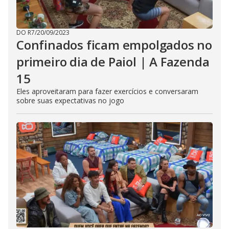
h
e
E
s
c
DO R7
/
20/09/2023
a
Confinados ficam empolgados no
p
e
primeiro dia de Paiol | A Fazenda
k
e
y
15
o
r
Eles aproveitaram para fazer exercícios e conversaram
a
sobre suas expectativas no jogo
c
t
i
v
a
t
i
n
g
t
h
e
c
l
o
s
e
b