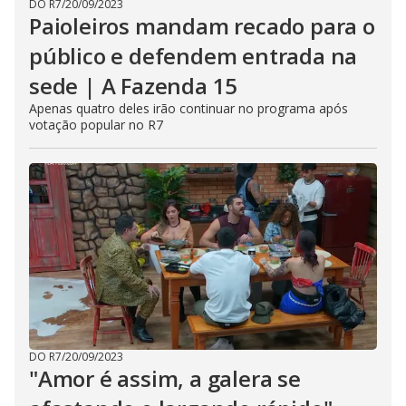
u
DO R7
/
20/09/2023
t
Paioleiros mandam recado para o
t
o
público e defendem entrada na
n
.
sede | A Fazenda 15
Apenas quatro deles irão continuar no programa após
votação popular no R7
DO R7
/
20/09/2023
"Amor é assim, a galera se