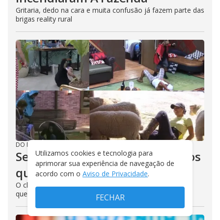
Gritaria, dedo na cara e muita confusão já fazem parte das
brigas reality rural
DO R7
/
12/09/2024
Segura o peão! Relembre tombos
Utilizamos cookies e tecnologia para
aprimorar sua experiência de navegação de
que rolaram em A Fazenda
acordo com o
Aviso de Privacidade
.
O chão é o limite para a peãozada! Confira algumas
quedas que entraram para a história do reality rural
FECHAR