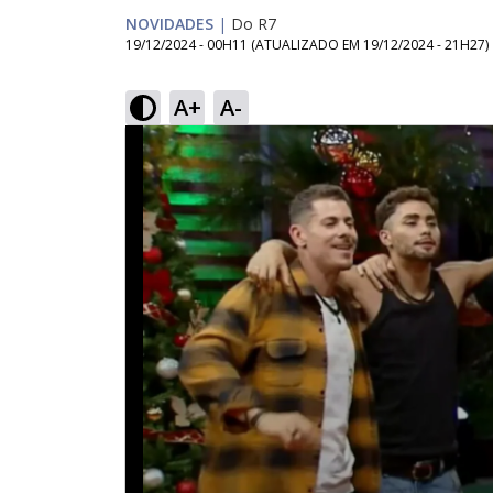
NOVIDADES
|
Do R7
19/12/2024 - 00H11
(ATUALIZADO EM
19/12/2024 - 21H27
)
A+
A-