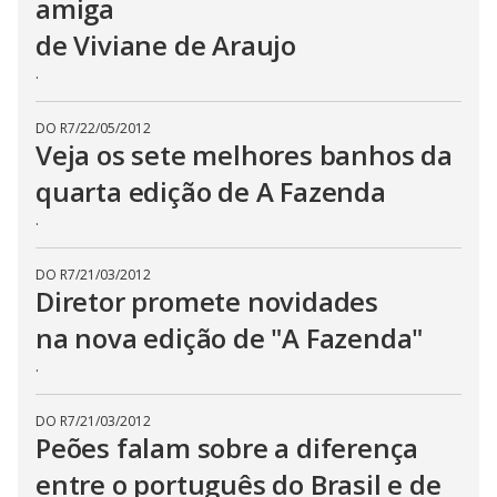
amiga
de Viviane de Araujo
.
DO R7
/
22/05/2012
Veja os sete melhores banhos da
quarta edição de A Fazenda
.
DO R7
/
21/03/2012
Diretor promete novidades
na nova edição de "A Fazenda"
.
DO R7
/
21/03/2012
Peões falam sobre a diferença
entre o português do Brasil e de