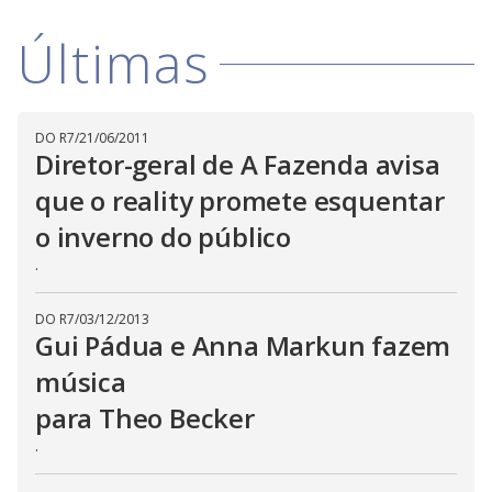
w
i
.
i
n
T
Últimas
a
h
d
i
l
o
s
o
m
w
o
g
.
d
DO R7
/
21/06/2011
a
Diretor-geral de A Fazenda avisa
l
c
a
que o reality promete esquentar
n
b
o inverno do público
e
c
.
l
o
s
e
DO R7
/
03/12/2013
d
Gui Pádua e Anna Markun fazem
b
y
p
música
r
e
para Theo Becker
s
s
.
i
n
g