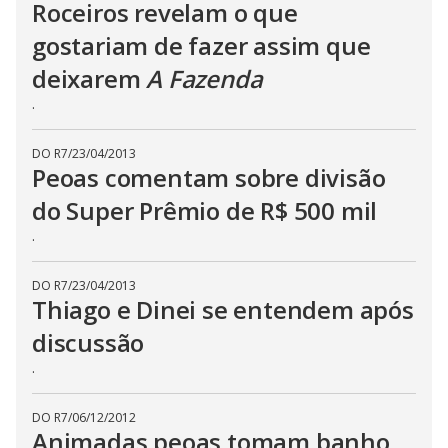
b
Roceiros revelam o que
u
t
gostariam de fazer assim que
t
o
deixarem
A Fazenda
n
.
.
DO R7
/
23/04/2013
Peoas comentam sobre divisão
do Super Prêmio de R$ 500 mil
.
DO R7
/
23/04/2013
Thiago e Dinei se entendem após
discussão
.
DO R7
/
06/12/2012
Animadas peoas tomam banho