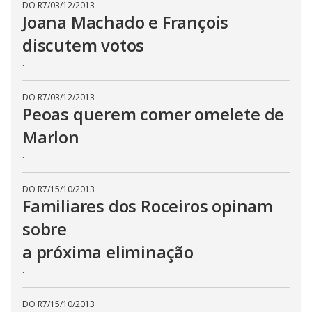
t
DO R7
/
03/12/2013
h
Joana Machado e François
e
E
discutem votos
s
c
a
.
p
e
k
DO R7
/
03/12/2013
e
Peoas querem comer omelete de
y
o
r
Marlon
a
c
.
t
i
v
a
DO R7
/
15/10/2013
t
Familiares dos Roceiros opinam
i
n
sobre
g
t
h
a próxima eliminação
e
c
.
l
o
s
e
DO R7
/
15/10/2013