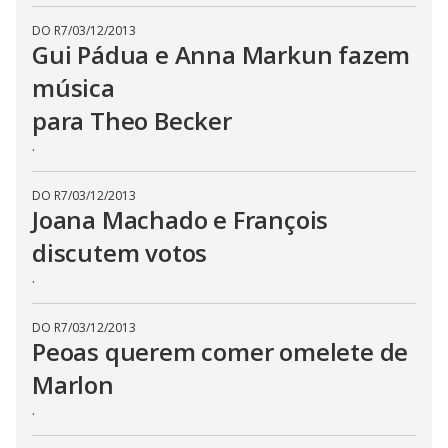
s
s
DO R7
/
03/12/2013
i
Gui Pádua e Anna Markun fazem
n
g
música
t
h
e
para Theo Becker
E
s
.
c
a
p
e
DO R7
/
03/12/2013
k
Joana Machado e François
e
y
discutem votos
o
r
.
a
c
t
i
DO R7
/
03/12/2013
v
Peoas querem comer omelete de
a
t
i
Marlon
n
g
.
t
h
e