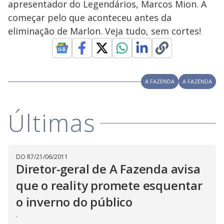
apresentador do Legendários, Marcos Mion. A
w
d
d
i
começar pelo que aconteceu antes da
a
a
n
l
d
l
eliminação de Marlon. Veja tudo, sem cortes!
o
w
D
w
i
.
i
n
T
a
h
d
i
l
o
s
o
A FAZENDA
A FAZENDA
m
w
o
g
.
d
a
Últimas
l
c
a
n
b
e
c
DO R7
/
21/06/2011
l
Diretor-geral de A Fazenda avisa
o
s
e
que o reality promete esquentar
d
b
o inverno do público
y
p
.
r
e