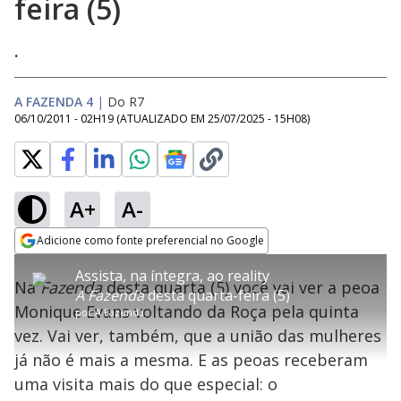
feira (5)
.
A FAZENDA 4
|
Do R7
06/10/2011 - 02H19
(ATUALIZADO EM
25/07/2025 - 15H08
)
A+
A-
error_outline
Adicione como fonte preferencial no Google
OK
T
T
Opens in new window
Assista, na íntegra, ao reality
h
O vídeo não está disponível ou não é
Oops! Algo deu errado
h
C
Na
Fazenda
desta quarta (5) você vai ver a peoa
i
A Fazenda
desta quarta-feira (5)
i
suportado pelo seu browser
s
l
Por favor, recarregue a página.
Monique Evans voltando da Roça pela quinta
i
s
por
A Fazenda
Código do Erro:
MEDIA_ERR_SRC_NOT_SUPPORTED
o
s
i
vez. Vai ver, também, que a união das mulheres
a
s
Recarregar
s
m
já não é mais a mesma. E as peoas receberam
e
o
a
d
M
m
uma visita mais do que especial: o
a
o
o
l