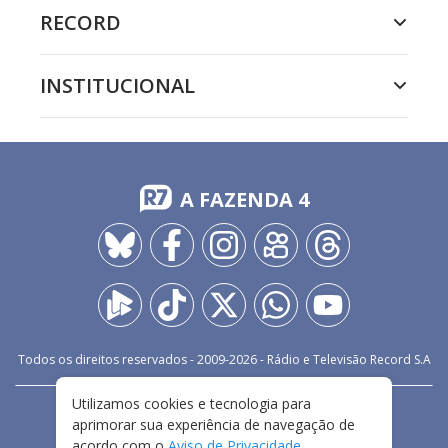
RECORD
INSTITUCIONAL
A FAZENDA 4
Todos os direitos reservados - 2009-
2026
- Rádio e Televisão Record S.A
Utilizamos cookies e tecnologia para
CARREIRA
FALE CONOSCO
PRIVACIDADE
aprimorar sua experiência de navegação de
TERMOS E CONDIÇÕES DE USO
acordo com o
Aviso de Privacidade
.