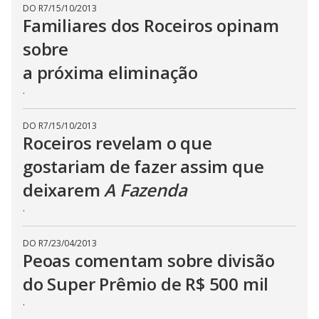
DO R7
/
15/10/2013
c
l
Familiares dos Roceiros opinam
o
s
sobre
e
b
a próxima eliminação
u
t
t
.
o
n
.
DO R7
/
15/10/2013
Roceiros revelam o que
gostariam de fazer assim que
deixarem
A Fazenda
.
DO R7
/
23/04/2013
Peoas comentam sobre divisão
do Super Prêmio de R$ 500 mil
.