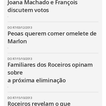
Joana Machado e François
t
h
discutem votos
e
E
s
.
c
a
p
DO R7
/
03/12/2013
e
k
Peoas querem comer omelete de
e
y
Marlon
o
r
.
a
c
t
i
DO R7
/
15/10/2013
v
Familiares dos Roceiros opinam
a
t
sobre
i
n
g
a próxima eliminação
t
h
.
e
c
l
o
DO R7
/
15/10/2013
s
Roceiros revelam o que
e