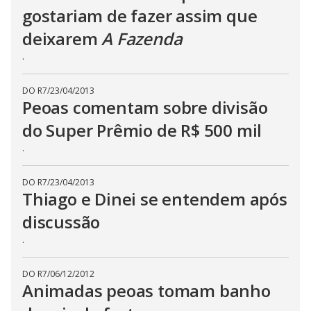
b
gostariam de fazer assim que
u
t
deixarem
A Fazenda
t
o
n
.
.
DO R7
/
23/04/2013
Peoas comentam sobre divisão
do Super Prêmio de R$ 500 mil
.
DO R7
/
23/04/2013
Thiago e Dinei se entendem após
discussão
.
DO R7
/
06/12/2012
Animadas peoas tomam banho