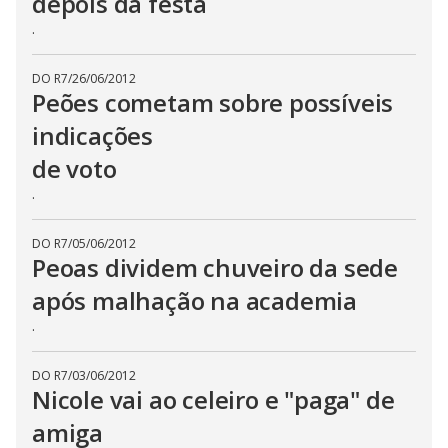
depois da festa
.
DO R7
/
26/06/2012
Peões cometam sobre possíveis
indicações
de voto
.
DO R7
/
05/06/2012
Peoas dividem chuveiro da sede
após malhação na academia
.
DO R7
/
03/06/2012
Nicole vai ao celeiro e "paga" de
amiga