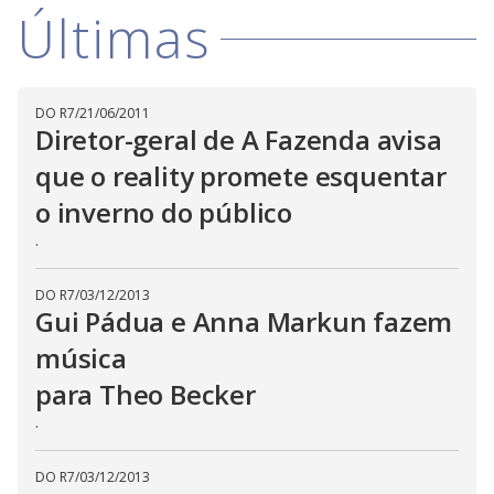
D
w
Últimas
i
.
i
n
T
a
h
d
i
l
o
s
o
m
w
DO R7
/
21/06/2011
o
g
.
d
Diretor-geral de A Fazenda avisa
a
l
que o reality promete esquentar
c
a
o inverno do público
n
b
e
.
c
l
o
DO R7
/
03/12/2013
s
Gui Pádua e Anna Markun fazem
e
d
b
música
y
p
para Theo Becker
r
e
.
s
s
i
n
DO R7
/
03/12/2013
g