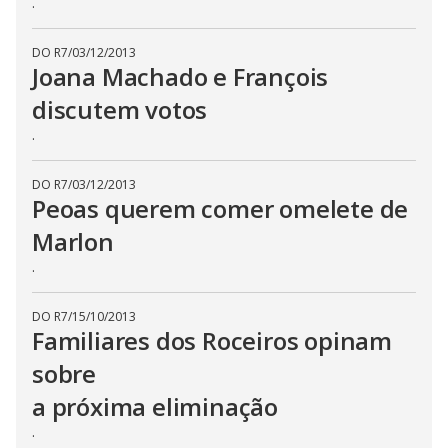
.
E
s
c
a
DO R7
/
03/12/2013
p
Joana Machado e François
e
k
discutem votos
e
y
.
o
r
a
c
DO R7
/
03/12/2013
t
Peoas querem comer omelete de
i
v
a
Marlon
t
i
.
n
g
t
h
DO R7
/
15/10/2013
e
Familiares dos Roceiros opinam
c
l
sobre
o
s
a próxima eliminação
e
b
u
.
t