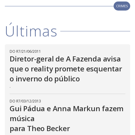
a
h
d
CRIMES
i
l
o
s
o
m
w
o
g
.
d
Últimas
a
l
c
a
n
b
DO R7
/
21/06/2011
e
Diretor-geral de A Fazenda avisa
c
l
o
que o reality promete esquentar
s
e
o inverno do público
d
b
.
y
p
r
e
DO R7
/
03/12/2013
s
Gui Pádua e Anna Markun fazem
s
i
música
n
g
t
para Theo Becker
h
e