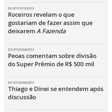
t
o
DO R7
/
15/10/2013
n
Roceiros revelam o que
.
gostariam de fazer assim que
deixarem
A Fazenda
.
DO R7
/
23/04/2013
Peoas comentam sobre divisão
do Super Prêmio de R$ 500 mil
.
DO R7
/
23/04/2013
Thiago e Dinei se entendem após
discussão
.