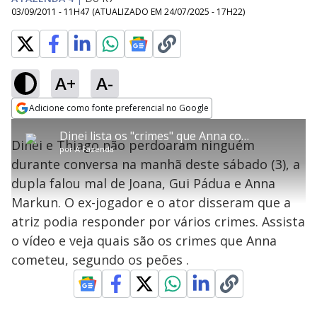
03/09/2011 - 11H47
(ATUALIZADO EM
24/07/2025 - 17H22
)
A+
A-
error_outline
Adicione como fonte preferencial no Google
OK
T
T
Opens in new window
Dinei lista os "crimes" que Anna cometeu dentro da
h
A conexão com o vídeo foi perdida. Por
Oops! Algo deu errado
h
C
Dinei e Thiago não perdoaram ninguém
i
por
A Fazenda
i
favor, confirme que está conectado a
s
l
Por favor, recarregue a página.
durante conversa na manhã deste sábado (3), a
i
s
internet
o
s
i
dupla falou mal de Joana, Gui Pádua e Anna
a
s
Recarregar
Código do Erro:
MEDIA_ERR_NETWORK
s
m
Markun. O ex-jogador e o ator disseram que a
e
o
a
d
M
m
atriz podia responder por vários crimes. Assista
a
o
o
l
o vídeo e veja quais são os crimes que Anna
w
d
d
i
cometeu, segundo os peões .
a
a
n
l
d
l
o
w
D
w
i
.
i
n
T