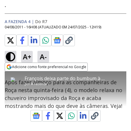
.
A FAZENDA 4
|
Do R7
04/08/2011 - 16H08
(ATUALIZADO EM
24/07/2025 - 12H19
)
A+
A-
error_outline
Adicione como fonte preferencial no Google
OK
T
T
Opens in new window
François deixa parte do bumbum à mostra durante banho na Roça
h
O vídeo não está disponível ou não é
Oops! Algo deu errado
h
C
Após fazer almoço para as companheiras de
i
por
A Fazenda
i
suportado pelo seu browser
s
l
Por favor, recarregue a página.
Roça nesta quinta-feira (4), o modelo relaxa no
i
s
Código do Erro:
MEDIA_ERR_SRC_NOT_SUPPORTED
o
s
i
chuveiro improvisado da Roça e acaba
a
s
Recarregar
s
m
mostrando mais do que deve às câmeras. Veja!
e
o
a
d
M
m
a
o
o
l
w
d
d
i
a
a
n