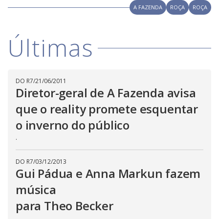
l
d
A FAZENDA
ROÇA
ROÇA
l
o
w
D
w
i
.
i
n
T
Últimas
a
h
d
i
l
o
s
o
m
w
o
g
.
d
DO R7
/
21/06/2011
a
Diretor-geral de A Fazenda avisa
l
c
a
que o reality promete esquentar
n
b
o inverno do público
e
c
.
l
o
s
e
DO R7
/
03/12/2013
d
Gui Pádua e Anna Markun fazem
b
y
p
música
r
e
para Theo Becker
s
s
.
i