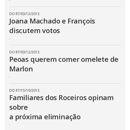
n
g
t
DO R7
/
03/12/2013
h
Joana Machado e François
e
E
discutem votos
s
c
a
.
p
e
k
DO R7
/
03/12/2013
e
Peoas querem comer omelete de
y
o
r
Marlon
a
c
.
t
i
v
a
DO R7
/
15/10/2013
t
Familiares dos Roceiros opinam
i
n
sobre
g
t
h
a próxima eliminação
e
c
.
l
o