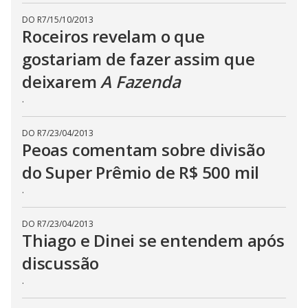
s
e
DO R7
/
15/10/2013
b
Roceiros revelam o que
u
t
gostariam de fazer assim que
t
o
deixarem
A Fazenda
n
.
.
DO R7
/
23/04/2013
Peoas comentam sobre divisão
do Super Prêmio de R$ 500 mil
.
DO R7
/
23/04/2013
Thiago e Dinei se entendem após
discussão
.