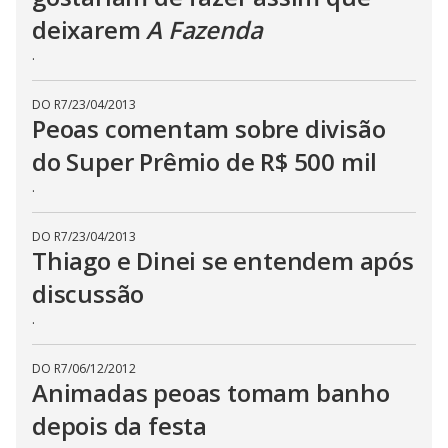
.
deixarem
A Fazenda
.
DO R7
/
23/04/2013
Peoas comentam sobre divisão
do Super Prêmio de R$ 500 mil
.
DO R7
/
23/04/2013
Thiago e Dinei se entendem após
discussão
.
DO R7
/
06/12/2012
Animadas peoas tomam banho
depois da festa