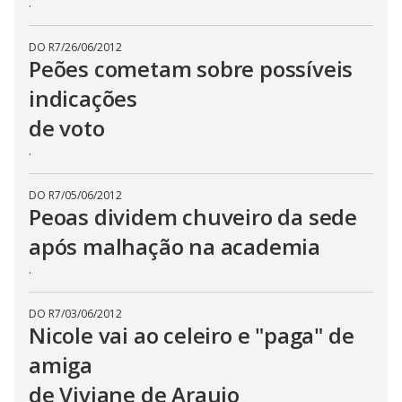
.
DO R7
/
26/06/2012
Peões cometam sobre possíveis
indicações
de voto
.
DO R7
/
05/06/2012
Peoas dividem chuveiro da sede
após malhação na academia
.
DO R7
/
03/06/2012
Nicole vai ao celeiro e "paga" de
amiga
de Viviane de Araujo