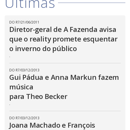
Últimas
o
m
w
o
g
.
d
a
l
DO R7
/
21/06/2011
c
Diretor-geral de A Fazenda avisa
a
n
b
que o reality promete esquentar
e
c
o inverno do público
l
o
.
s
e
d
b
DO R7
/
03/12/2013
y
Gui Pádua e Anna Markun fazem
p
r
e
música
s
s
para Theo Becker
i
n
.
g
t
h
e
DO R7
/
03/12/2013
E
Joana Machado e François
s
c