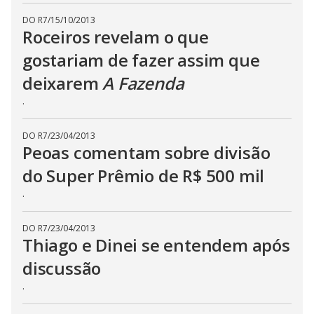
s
e
DO R7
/
15/10/2013
b
Roceiros revelam o que
u
t
gostariam de fazer assim que
t
o
deixarem
A Fazenda
n
.
.
DO R7
/
23/04/2013
Peoas comentam sobre divisão
do Super Prêmio de R$ 500 mil
.
DO R7
/
23/04/2013
Thiago e Dinei se entendem após
discussão
.