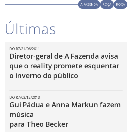
y
d
A FAZENDA
ROÇA
ROÇA
M
o
V
u
w
d
o
.
T
Últimas
h
i
i
s
m
o
d
d
DO R7
/
21/06/2011
a
Diretor-geral de A Fazenda avisa
l
c
a
e
que o reality promete esquentar
n
b
o inverno do público
e
c
o
.
l
o
s
e
DO R7
/
03/12/2013
d
Gui Pádua e Anna Markun fazem
b
y
p
música
r
e
para Theo Becker
s
s
.
i