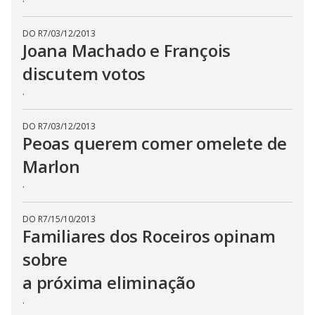
n
g
t
DO R7
/
03/12/2013
h
Joana Machado e François
e
E
discutem votos
s
c
a
.
p
e
k
DO R7
/
03/12/2013
e
Peoas querem comer omelete de
y
o
r
Marlon
a
c
.
t
i
v
a
DO R7
/
15/10/2013
t
Familiares dos Roceiros opinam
i
n
sobre
g
t
h
a próxima eliminação
e
c
.
l
o