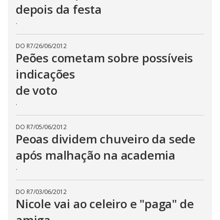
depois da festa
.
DO R7
/
26/06/2012
Peões cometam sobre possíveis
indicações
de voto
.
DO R7
/
05/06/2012
Peoas dividem chuveiro da sede
após malhação na academia
.
DO R7
/
03/06/2012
Nicole vai ao celeiro e "paga" de
amiga