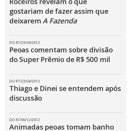
Roceiros revelam o que
.
gostariam de fazer assim que
deixarem
A Fazenda
.
DO R7
/
23/04/2013
Peoas comentam sobre divisão
do Super Prêmio de R$ 500 mil
.
DO R7
/
23/04/2013
Thiago e Dinei se entendem após
discussão
.
DO R7
/
06/12/2012
Animadas peoas tomam banho