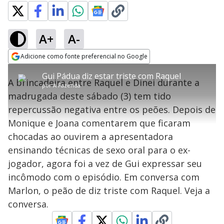
A+
A-
error_outline
Adicione como fonte preferencial no Google
OK
T
T
Opens in new window
Gui Pádua diz estar triste com Raquel
h
O vídeo não está disponível ou não é
Oops! Algo deu errado
h
C
A brincadeira entre Raquel e Dinei durante a
i
por
A Fazenda
i
suportado pelo seu browser
s
l
Por favor, recarregue a página.
madrugada deste sábado (3) tem tido
i
s
Código do Erro:
MEDIA_ERR_SRC_NOT_SUPPORTED
o
s
i
repercussão negativa entre os peões. Depois de
a
s
Recarregar
s
m
Monique e Joana comentarem que ficaram
e
o
a
d
M
m
chocadas ao ouvirem a apresentadora
a
o
o
l
ensinando técnicas de sexo oral para o ex-
w
d
d
i
jogador, agora foi a vez de Gui expressar seu
a
a
n
l
d
l
incômodo com o episódio. Em conversa com
o
w
D
w
Marlon, o peão de diz triste com Raquel. Veja a
i
.
i
n
T
conversa.
a
h
d
i
l
o
s