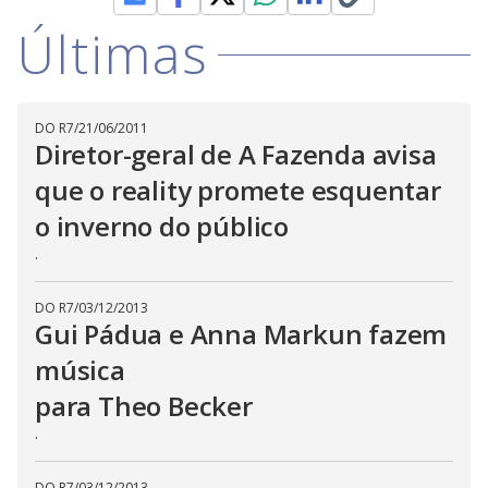
o
m
w
o
Últimas
g
.
d
a
l
c
a
n
DO R7
/
21/06/2011
b
Diretor-geral de A Fazenda avisa
e
c
l
que o reality promete esquentar
o
s
o inverno do público
e
d
.
b
y
p
r
DO R7
/
03/12/2013
e
Gui Pádua e Anna Markun fazem
s
s
música
i
n
g
para Theo Becker
t
h
.
e
E
s
c
DO R7
/
03/12/2013