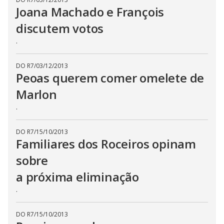
a
Joana Machado e François
p
e
discutem votos
k
e
y
.
o
r
a
DO R7
/
03/12/2013
c
Peoas querem comer omelete de
t
i
v
Marlon
a
t
.
i
n
g
t
DO R7
/
15/10/2013
h
Familiares dos Roceiros opinam
e
c
sobre
l
o
a próxima eliminação
s
e
b
.
u
t
t
DO R7
/
15/10/2013
o
n