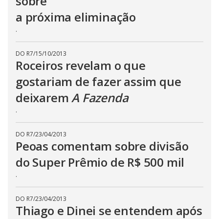
sobre
s
a próxima eliminação
e
b
u
.
t
t
o
DO R7
/
15/10/2013
n
Roceiros revelam o que
.
gostariam de fazer assim que
deixarem
A Fazenda
.
DO R7
/
23/04/2013
Peoas comentam sobre divisão
do Super Prêmio de R$ 500 mil
.
DO R7
/
23/04/2013
Thiago e Dinei se entendem após