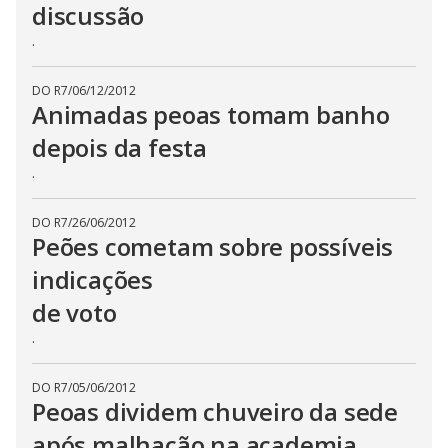
discussão
.
DO R7
/
06/12/2012
Animadas peoas tomam banho
depois da festa
.
DO R7
/
26/06/2012
Peões cometam sobre possíveis
indicações
de voto
.
DO R7
/
05/06/2012
Peoas dividem chuveiro da sede
após malhação na academia