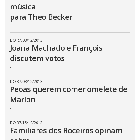
música
n
g
t
para Theo Becker
h
e
.
E
s
c
a
DO R7
/
03/12/2013
p
Joana Machado e François
e
k
discutem votos
e
y
.
o
r
a
c
DO R7
/
03/12/2013
t
Peoas querem comer omelete de
i
v
a
Marlon
t
i
.
n
g
t
h
DO R7
/
15/10/2013
e
Familiares dos Roceiros opinam
c
l
o