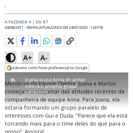
.
A FAZENDA 4
|
Do R7
04/08/2011 - 05H56
(ATUALIZADO EM
24/07/2025 - 12H19
)
A+
A-
error_outline
Adicione como fonte preferencial no Google
OK
T
T
Opens in new window
Joana acusa Anna de armar
h
O vídeo não está disponível ou não é
Oops! Algo deu errado
h
C
Membros da Equipe Ovelha, Joana e Marlon
i
contra o próprio grupo
i
suportado pelo seu browser
s
l
Por favor, recarregue a página.
começam a suspeitar das atitudes recentes da
i
s
por
A Fazenda
Código do Erro:
MEDIA_ERR_SRC_NOT_SUPPORTED
o
s
i
companheira de equipe Anna. Para Joana, ela
a
s
Recarregar
s
m
estaria formando um grupo paralelo de
e
o
a
d
M
m
interesses com Gui e Duda: "Parece que ela está
a
o
o
l
torcendo mais para o time deles do que para o
w
d
d
i
nosso". Assista!
a
a
n