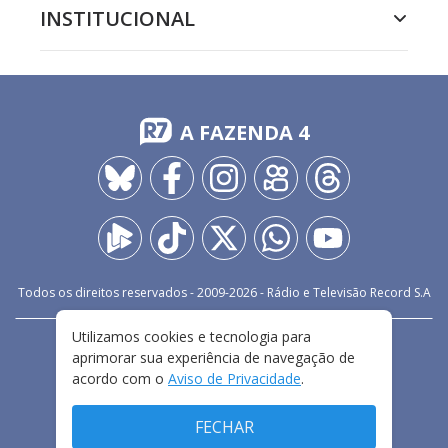
INSTITUCIONAL
A FAZENDA 4
Todos os direitos reservados - 2009-
2026
- Rádio e Televisão Record S.A
Utilizamos cookies e tecnologia para
CARREIRA
FALE CONOSCO
PRIVACIDADE
aprimorar sua experiência de navegação de
TERMOS E CONDIÇÕES DE USO
acordo com o
Aviso de Privacidade
.
FECHAR