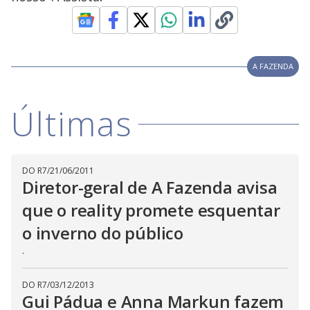
l
d
l
o
w
D
w
i
.
i
n
T
a
h
d
A FAZENDA
i
l
o
s
o
m
w
o
g
.
d
Últimas
a
l
c
a
n
b
DO R7
/
21/06/2011
e
Diretor-geral de A Fazenda avisa
c
l
o
que o reality promete esquentar
s
e
o inverno do público
d
b
.
y
p
r
e
DO R7
/
03/12/2013
s
Gui Pádua e Anna Markun fazem
s
i