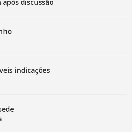
 após discussão
nho
eis indicações
sede
a