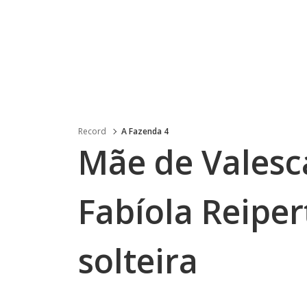
Record
A Fazenda 4
Mãe de Valesc
Fabíola Reipert
solteira