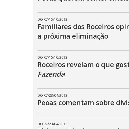
e
.
E
s
c
a
DO R7
/
15/10/2013
p
Familiares dos Roceiros op
e
k
a próxima eliminação
e
y
.
o
r
a
c
DO R7
/
15/10/2013
t
Roceiros revelam o que gos
i
v
Fazenda
a
t
i
.
n
g
t
DO R7
/
23/04/2013
h
e
Peoas comentam sobre divis
c
l
.
o
s
e
DO R7
/
23/04/2013
b
u