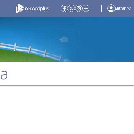
Entrar
da