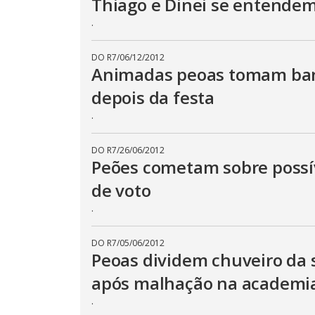
Thiago e Dinei se entendem
t
t
.
o
n
.
DO R7
/
06/12/2012
Animadas peoas tomam ba
depois da festa
.
DO R7
/
26/06/2012
Peões cometam sobre possív
de voto
.
DO R7
/
05/06/2012
Peoas dividem chuveiro da 
após malhação na academi
.