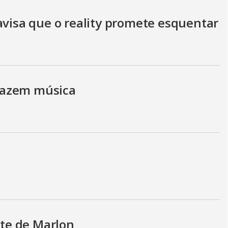
a
avisa que o reality promete esquentar
l
o
g
fazem música
te de Marlon