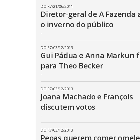
n
T
DO R7
/
21/06/2011
h
d
Diretor-geral de A Fazenda 
i
o
s
m
w
o inverno do público
o
.
d
.
a
l
c
a
DO R7
/
03/12/2013
n
Gui Pádua e Anna Markun 
b
e
para Theo Becker
c
l
.
o
s
e
d
DO R7
/
03/12/2013
b
Joana Machado e François
y
p
r
discutem votos
e
s
.
s
i
n
DO R7
/
03/12/2013
g
t
Peoas querem comer omele
h