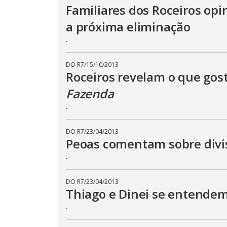
p
Familiares dos Roceiros op
e
k
a próxima eliminação
e
y
.
o
r
a
c
DO R7
/
15/10/2013
t
Roceiros revelam o que gos
i
v
Fazenda
a
t
i
.
n
g
t
DO R7
/
23/04/2013
h
e
Peoas comentam sobre divis
c
l
.
o
s
e
DO R7
/
23/04/2013
b
u
Thiago e Dinei se entendem
t
t
.
o
n
.