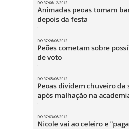
DO R7
/
06/12/2012
Animadas peoas tomam ba
depois da festa
.
DO R7
/
26/06/2012
Peões cometam sobre possív
de voto
.
DO R7
/
05/06/2012
Peoas dividem chuveiro da 
após malhação na academi
.
DO R7
/
03/06/2012
Nicole vai ao celeiro e "pag