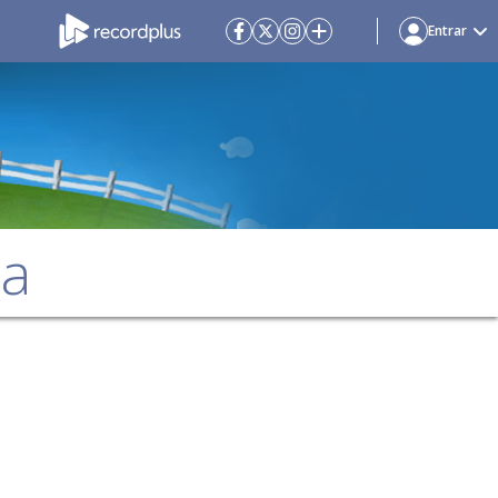
Entrar
da