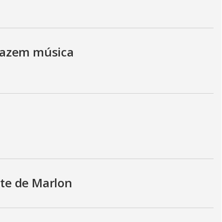
g
fazem música
te de Marlon