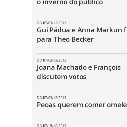
o inverno do público
o
.
d
.
a
l
c
a
DO R7
/
03/12/2013
n
Gui Pádua e Anna Markun 
b
e
para Theo Becker
c
l
.
o
s
e
d
DO R7
/
03/12/2013
b
Joana Machado e François
y
p
r
discutem votos
e
s
.
s
i
n
DO R7
/
03/12/2013
g
t
Peoas querem comer omele
h
e
.
E
s
c
a
DO R7
/
15/10/2013