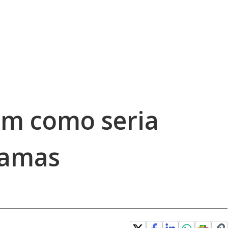
am como seria
hamas