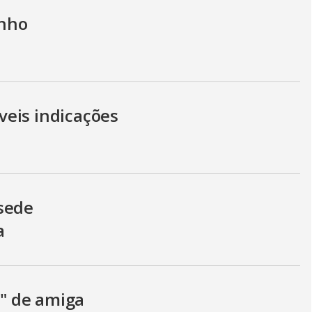
nho
eis indicações
sede
a
a" de amiga