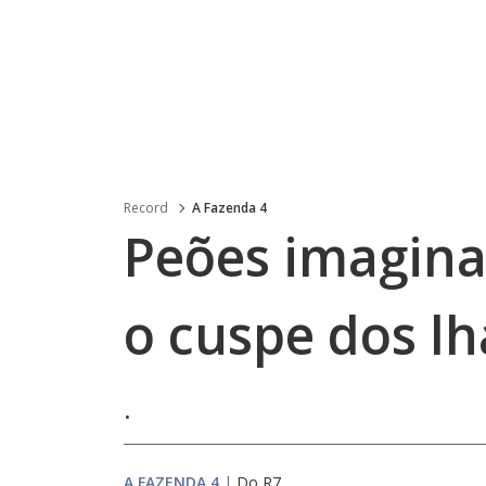
Record
A Fazenda 4
Peões imagin
o cuspe dos l
.
A FAZENDA 4
|
Do R7