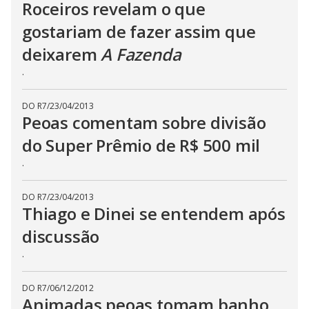
b
Roceiros revelam o que
u
t
gostariam de fazer assim que
t
o
deixarem
A Fazenda
n
.
.
DO R7
/
23/04/2013
Peoas comentam sobre divisão
do Super Prêmio de R$ 500 mil
.
DO R7
/
23/04/2013
Thiago e Dinei se entendem após
discussão
.
DO R7
/
06/12/2012
Animadas peoas tomam banho