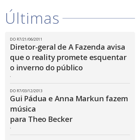
V
w
d
o
.
T
Últimas
h
i
i
s
m
o
d
d
DO R7
/
21/06/2011
a
Diretor-geral de A Fazenda avisa
l
c
a
e
que o reality promete esquentar
n
b
o inverno do público
e
c
o
.
l
o
s
e
DO R7
/
03/12/2013
d
Gui Pádua e Anna Markun fazem
b
y
p
música
r
e
para Theo Becker
s
s
.
i
n
g