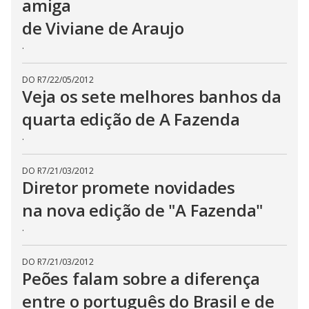
amiga
de Viviane de Araujo
.
DO R7
/
22/05/2012
Veja os sete melhores banhos da
quarta edição de A Fazenda
.
DO R7
/
21/03/2012
Diretor promete novidades
na nova edição de "A Fazenda"
.
DO R7
/
21/03/2012
Peões falam sobre a diferença
entre o português do Brasil e de