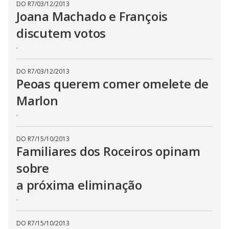
t
DO R7
/
03/12/2013
h
Joana Machado e François
e
E
discutem votos
s
c
a
.
p
e
k
DO R7
/
03/12/2013
e
Peoas querem comer omelete de
y
o
r
Marlon
a
c
.
t
i
v
a
DO R7
/
15/10/2013
t
Familiares dos Roceiros opinam
i
n
sobre
g
t
h
a próxima eliminação
e
c
.
l
o
s
e
DO R7
/
15/10/2013