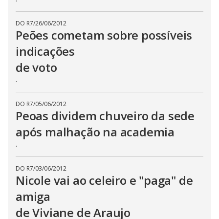
DO R7
/
26/06/2012
Peões cometam sobre possíveis
indicações
de voto
.
DO R7
/
05/06/2012
Peoas dividem chuveiro da sede
após malhação na academia
.
DO R7
/
03/06/2012
Nicole vai ao celeiro e "paga" de
amiga
de Viviane de Araujo