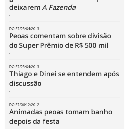
b
u
deixarem
A Fazenda
t
t
.
o
n
.
DO R7
/
23/04/2013
Peoas comentam sobre divisão
do Super Prêmio de R$ 500 mil
.
DO R7
/
23/04/2013
Thiago e Dinei se entendem após
discussão
.
DO R7
/
06/12/2012
Animadas peoas tomam banho
depois da festa
.