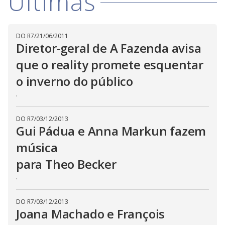
Últimas
w
i
.
i
n
T
a
h
d
i
l
o
DO R7
/
21/06/2011
s
o
m
w
Diretor-geral de A Fazenda avisa
o
g
.
d
que o reality promete esquentar
a
l
o inverno do público
c
a
n
.
b
e
c
DO R7
/
03/12/2013
l
Gui Pádua e Anna Markun fazem
o
s
e
música
d
b
para Theo Becker
y
p
.
r
e
s
s
DO R7
/
03/12/2013
i
Joana Machado e François
n
g