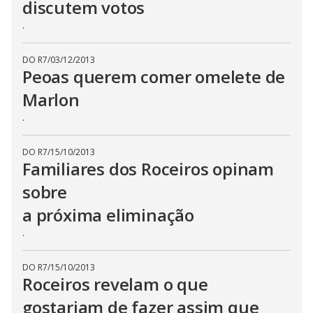
t
discutem votos
h
e
.
E
s
c
DO R7
/
03/12/2013
a
p
Peoas querem comer omelete de
e
k
Marlon
e
y
.
o
r
a
c
DO R7
/
15/10/2013
t
Familiares dos Roceiros opinam
i
v
sobre
a
t
i
a próxima eliminação
n
g
.
t
h
e
c
DO R7
/
15/10/2013
l
Roceiros revelam o que
o
s
gostariam de fazer assim que
e