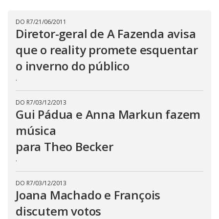
l
d
l
o
w
D
w
DO R7
/
21/06/2011
i
.
i
Diretor-geral de A Fazenda avisa
n
T
a
h
d
que o reality promete esquentar
i
l
o
s
o
m
o inverno do público
w
o
g
.
d
.
a
l
c
DO R7
/
03/12/2013
a
n
Gui Pádua e Anna Markun fazem
b
e
música
c
l
para Theo Becker
o
s
e
.
d
b
y
DO R7
/
03/12/2013
p
Joana Machado e François
r
e
s
discutem votos
s
i