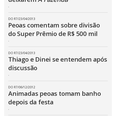
s
.
e
b
u
t
DO R7
/
23/04/2013
t
Peoas comentam sobre divisão
o
n
do Super Prêmio de R$ 500 mil
.
.
DO R7
/
23/04/2013
Thiago e Dinei se entendem após
discussão
.
DO R7
/
06/12/2012
Animadas peoas tomam banho
depois da festa
.