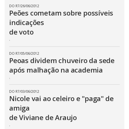
DO R7
/
26/06/2012
Peões cometam sobre possíveis
indicações
de voto
.
DO R7
/
05/06/2012
Peoas dividem chuveiro da sede
após malhação na academia
.
DO R7
/
03/06/2012
Nicole vai ao celeiro e "paga" de
amiga
de Viviane de Araujo
.