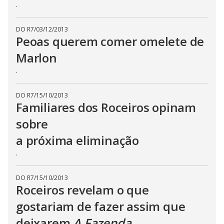
.
n
g
t
h
DO R7
/
03/12/2013
e
Peoas querem comer omelete de
E
s
Marlon
c
a
.
p
e
k
e
DO R7
/
15/10/2013
y
Familiares dos Roceiros opinam
o
r
a
sobre
c
t
a próxima eliminação
i
v
.
a
t
i
n
DO R7
/
15/10/2013
g
Roceiros revelam o que
t
h
gostariam de fazer assim que
e
c
l
deixarem
A Fazenda
o