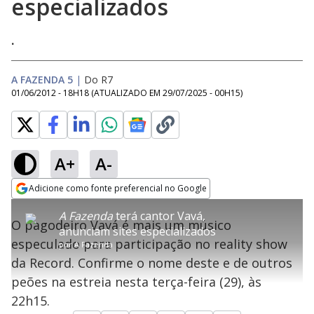
especializados
.
A FAZENDA 5
|
Do R7
01/06/2012 - 18H18
(ATUALIZADO EM
29/07/2025 - 00H15
)
A+
A-
error_outline
Adicione como fonte preferencial no Google
OK
T
T
Opens in new window
A Fazenda
terá cantor Vavá,
h
O vídeo não está disponível ou não é
Oops! Algo deu errado
h
C
O pagodeiro Vavá é mais um músico
i
anunciam sites especializados
i
suportado pelo seu browser
s
l
Por favor, recarregue a página.
especulado para participação no reality show
i
s
por
A Fazenda
Código do Erro:
MEDIA_ERR_SRC_NOT_SUPPORTED
o
s
i
da Record. Confirme o nome deste e de outros
a
s
Recarregar
s
m
peões na estreia nesta terça-feira (29), às
e
o
a
d
M
m
22h15.
a
o
o
l