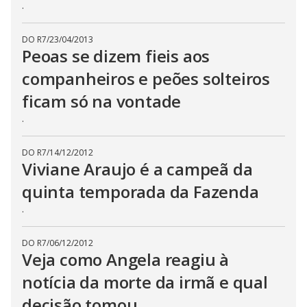
.
DO R7
/
23/04/2013
Peoas se dizem fieis aos
companheiros e peões solteiros
ficam só na vontade
.
DO R7
/
14/12/2012
Viviane Araujo é a campeã da
quinta temporada da Fazenda
.
DO R7
/
06/12/2012
Veja como Angela reagiu à
notícia da morte da irmã e qual
decisão tomou