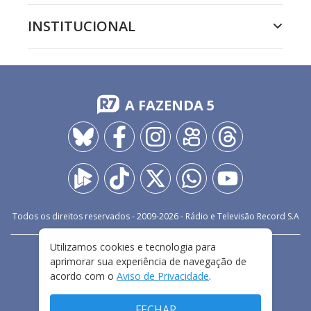
INSTITUCIONAL
A FAZENDA 5
Todos os direitos reservados - 2009-
2026
- Rádio e Televisão Record S.A
Utilizamos cookies e tecnologia para
CARREIRA
FALE CONOSCO
PRIVACIDADE
aprimorar sua experiência de navegação de
TERMOS E CONDIÇÕES DE USO
acordo com o
Aviso de Privacidade
.
FECHAR