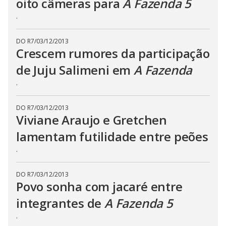
oito câmeras para
A Fazenda 5
s
s
.
i
n
g
DO R7
/
03/12/2013
t
h
Crescem rumores da participação
e
E
de Juju Salimeni em
A Fazenda
s
c
.
a
p
e
k
DO R7
/
03/12/2013
e
Viviane Araujo e Gretchen
y
o
lamentam futilidade entre peões
r
a
c
.
t
i
v
DO R7
/
03/12/2013
a
Povo sonha com jacaré entre
t
i
n
integrantes de
A Fazenda 5
g
t
.
h
e