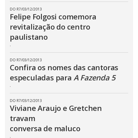
c
l
DO R7
/
03/12/2013
o
Felipe Folgosi comemora
s
e
revitalização do centro
b
u
t
paulistano
t
o
.
n
.
DO R7
/
03/12/2013
Confira os nomes das cantoras
especuladas para
A Fazenda 5
.
DO R7
/
03/12/2013
Viviane Araujo e Gretchen
travam
conversa de maluco
.