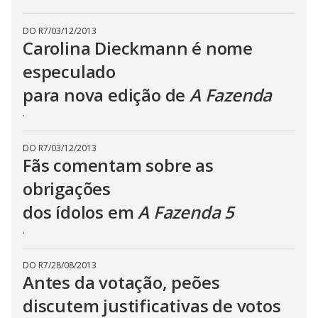
DO R7
/
03/12/2013
Carolina Dieckmann é nome
especulado
para nova edição de
A Fazenda
.
DO R7
/
03/12/2013
Fãs comentam sobre as
obrigações
dos ídolos em
A Fazenda 5
.
DO R7
/
28/08/2013
Antes da votação, peões
discutem justificativas de votos