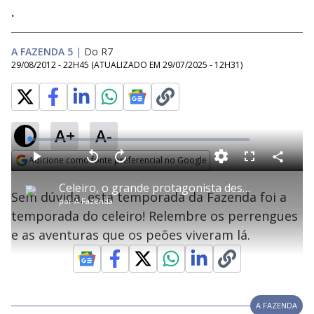
.
A FAZENDA 5
|
Do R7
29/08/2012 - 22H45
(ATUALIZADO EM
29/07/2025 - 12H31
)
A+
A-
error_outline
L
o
a
Adicione como fonte preferencial no Google
d
C
P
V
A
P
F
e
o
l
o
v
u
T
Opens in new window
d
m
a
l
a
l
:
Celeiro, o grande protagonista desta temporada
h
p
Oops! Algo deu errado
y
t
n
l
0
Sem dúvida, esta temporada da Fazenda foi a
a
i
a
ç
s
%
por
A Fazenda
r
r
a
c
s
t
Por favor, recarregue a página.
1
r
l
r
temporada do celeiro! Relembre os perrengues
i
i
0
1
e
l
s
0
e
s
h
e as aventuras que os peões viveram lá.
e
s
n
a
Recarregar
a
g
e
r
m
u
g
n
u
a
o
d
n
d
o
d
s
o
a
s
l
w
i
A FAZENDA
n