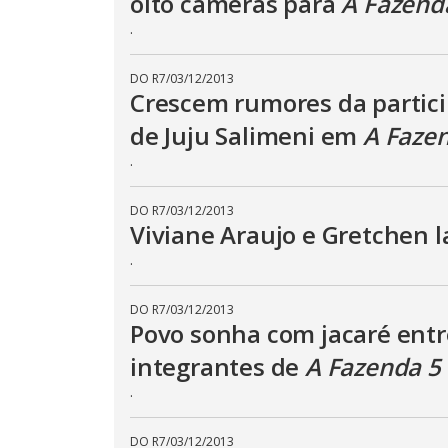
oito câmeras para
A Fazend
o
.
d
.
a
l
c
a
DO R7
/
03/12/2013
n
Crescem rumores da partic
b
e
de Juju Salimeni em
A Faze
c
l
o
.
s
e
d
DO R7
/
03/12/2013
b
y
Viviane Araujo e Gretchen 
p
r
.
e
s
s
DO R7
/
03/12/2013
i
n
Povo sonha com jacaré entr
g
t
integrantes de
A Fazenda 5
h
e
.
E
s
c
a
DO R7
/
03/12/2013