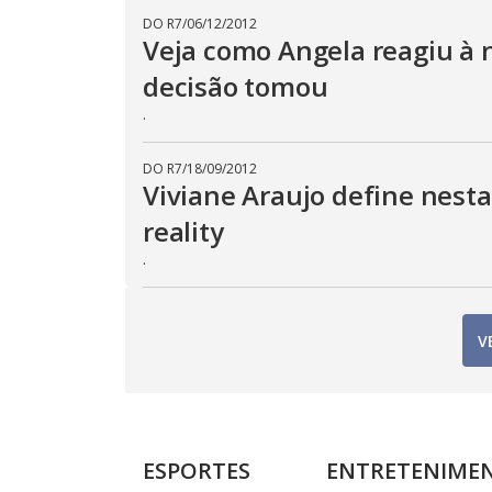
DO R7
/
06/12/2012
Veja como Angela reagiu à n
decisão tomou
.
DO R7
/
18/09/2012
Viviane Araujo define nesta
reality
.
V
ESPORTES
ENTRETENIME