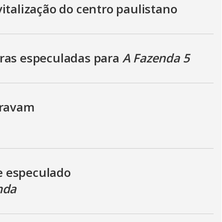
italização do centro paulistano
oras especuladas para
A Fazenda 5
travam
e especulado
nda