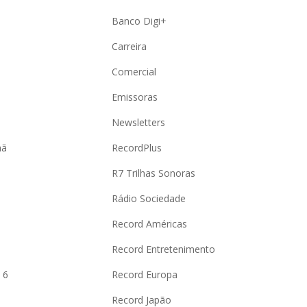
Banco Digi+
Carreira
Comercial
Emissoras
Newsletters
hã
RecordPlus
R7 Trilhas Sonoras
Rádio Sociedade
Record Américas
o
Record Entretenimento
 6
Record Europa
Record Japão