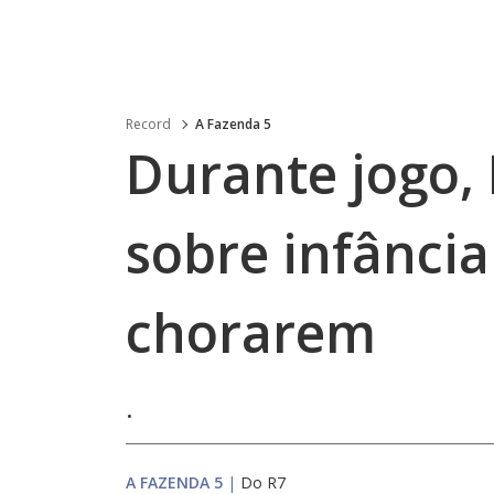
Record
A Fazenda 5
Durante jogo, 
sobre infância
chorarem
.
A FAZENDA 5
|
Do R7