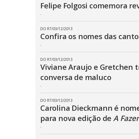
p
Felipe Folgosi comemora rev
e
k
.
e
y
o
r
DO R7
/
03/12/2013
a
Confira os nomes das cant
c
t
.
i
v
a
t
DO R7
/
03/12/2013
i
Viviane Araujo e Gretchen 
n
g
t
conversa de maluco
h
e
.
c
l
o
DO R7
/
03/12/2013
s
e
Carolina Dieckmann é nom
b
u
para nova edição de
A Faze
t
t
.
o
n
.