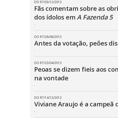
DO R7
/
03/12/2013
Fãs comentam sobre as obr
dos ídolos em
A Fazenda 5
.
DO R7
/
28/08/2013
Antes da votação, peões dis
.
DO R7
/
23/04/2013
Peoas se dizem fieis aos co
na vontade
.
DO R7
/
14/12/2012
Viviane Araujo é a campeã
.