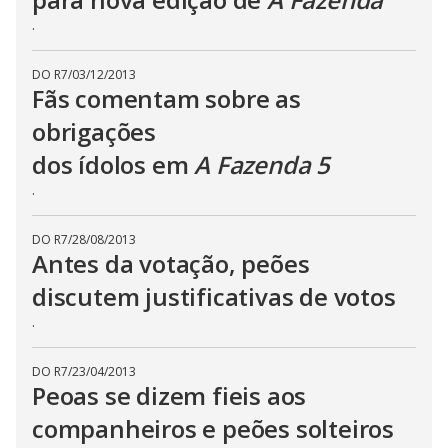
.
DO R7
/
03/12/2013
Fãs comentam sobre as
obrigações
dos ídolos em
A Fazenda 5
.
DO R7
/
28/08/2013
Antes da votação, peões
discutem justificativas de votos
.
DO R7
/
23/04/2013
Peoas se dizem fieis aos
companheiros e peões solteiros