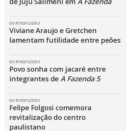
de Juju Salimeni em
A Fazenda
t
h
.
e
E
s
c
DO R7
/
03/12/2013
a
Viviane Araujo e Gretchen
p
e
k
lamentam futilidade entre peões
e
y
.
o
r
a
DO R7
/
03/12/2013
c
t
Povo sonha com jacaré entre
i
v
integrantes de
A Fazenda 5
a
t
.
i
n
g
t
DO R7
/
03/12/2013
h
Felipe Folgosi comemora
e
c
revitalização do centro
l
o
s
paulistano
e