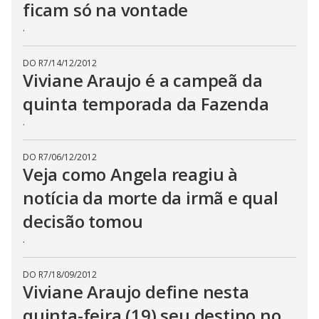
ficam só na vontade
.
DO R7
/
14/12/2012
Viviane Araujo é a campeã da
quinta temporada da Fazenda
.
DO R7
/
06/12/2012
Veja como Angela reagiu à
notícia da morte da irmã e qual
decisão tomou
.
DO R7
/
18/09/2012
Viviane Araujo define nesta
quinta-feira (19) seu destino no