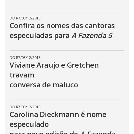
b
.
u
t
t
o
DO R7
/
03/12/2013
n
Confira os nomes das cantoras
.
especuladas para
A Fazenda 5
.
DO R7
/
03/12/2013
Viviane Araujo e Gretchen
travam
conversa de maluco
.
DO R7
/
03/12/2013
Carolina Dieckmann é nome
especulado
para nova edição de
A Fazenda