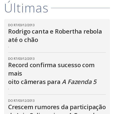
w
Últimas
i
.
i
n
T
a
h
d
i
l
o
s
o
m
w
DO R7
/
03/12/2013
o
g
.
d
Rodrigo canta e Robertha rebola
a
l
até o chão
c
a
.
n
b
e
c
DO R7
/
03/12/2013
l
Record confirma sucesso com
o
s
mais
e
d
b
oito câmeras para
A Fazenda 5
y
p
.
r
e
s
s
DO R7
/
03/12/2013
i
Crescem rumores da participação
n
g