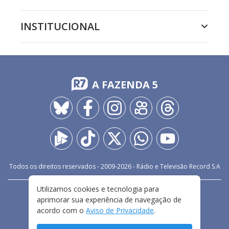
INSTITUCIONAL
A FAZENDA 5
Todos os direitos reservados - 2009-
2026
- Rádio e Televisão Record S.A
Utilizamos cookies e tecnologia para
CARREIRA
FALE CONOSCO
PRIVACIDADE
aprimorar sua experiência de navegação de
TERMOS E CONDIÇÕES DE USO
acordo com o
Aviso de Privacidade
.