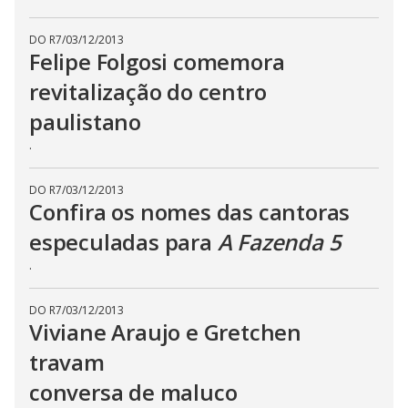
s
e
b
DO R7
/
03/12/2013
u
Felipe Folgosi comemora
t
t
revitalização do centro
o
n
paulistano
.
.
DO R7
/
03/12/2013
Confira os nomes das cantoras
especuladas para
A Fazenda 5
.
DO R7
/
03/12/2013
Viviane Araujo e Gretchen
travam
conversa de maluco