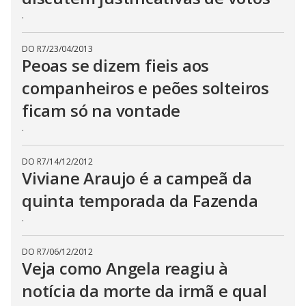
.
DO R7
/
23/04/2013
Peoas se dizem fieis aos
companheiros e peões solteiros
ficam só na vontade
.
DO R7
/
14/12/2012
Viviane Araujo é a campeã da
quinta temporada da Fazenda
.
DO R7
/
06/12/2012
Veja como Angela reagiu à
notícia da morte da irmã e qual