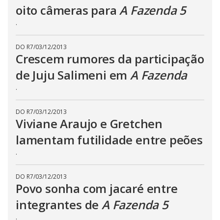
oito câmeras para
A Fazenda 5
n
g
t
.
h
e
E
DO R7
/
03/12/2013
s
Crescem rumores da participação
c
a
p
de Juju Salimeni em
A Fazenda
e
k
.
e
y
o
r
DO R7
/
03/12/2013
a
Viviane Araujo e Gretchen
c
t
lamentam futilidade entre peões
i
v
a
.
t
i
n
DO R7
/
03/12/2013
g
Povo sonha com jacaré entre
t
h
e
integrantes de
A Fazenda 5
c
l
.
o