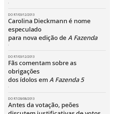
.
DO R7
/
03/12/2013
Carolina Dieckmann é nome
especulado
para nova edição de
A Fazenda
.
DO R7
/
03/12/2013
Fãs comentam sobre as
obrigações
dos ídolos em
A Fazenda 5
.
DO R7
/
28/08/2013
Antes da votação, peões
discutem justificativas de votos