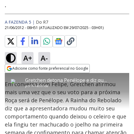
.
A FAZENDA 5
|
Do R7
21/06/2012 - 08H51
(ATUALIZADO EM
29/07/2025 - 03H01
)
A+
A-
error_outline
Adicione como fonte preferencial no Google
OK
T
T
Opens in new window
Gretchen detona Penélope e diz que peoa fingiu estar machucada
h
O vídeo não está disponível ou não é
Oops! Algo deu errado
h
C
Em conversa com Felipe, Gretchen afirmou
i
por
A Fazenda
i
suportado pelo seu browser
s
l
Por favor, recarregue a página.
mais uma vez que o seu voto para a próxima
i
s
Código do Erro:
MEDIA_ERR_SRC_NOT_SUPPORTED
o
s
i
Roça será de Penélope. A Rainha do Rebolado
a
s
Recarregar
s
m
diz que a apresentadora mudou muito seu
e
o
a
d
M
m
comportamento quando deixou o celeiro e que
a
o
o
l
ela fingiu ter machucado o joelho na primeira
w
d
d
i
semana de confinamento para chamar atenção.
a
a
n