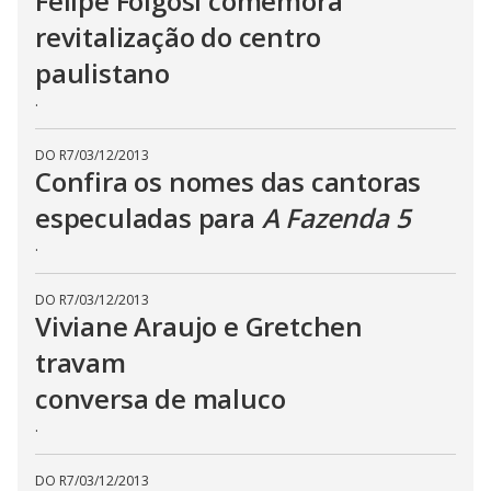
Felipe Folgosi comemora
b
u
revitalização do centro
t
t
o
paulistano
n
.
.
DO R7
/
03/12/2013
Confira os nomes das cantoras
especuladas para
A Fazenda 5
.
DO R7
/
03/12/2013
Viviane Araujo e Gretchen
travam
conversa de maluco
.
DO R7
/
03/12/2013