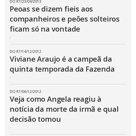
DO R7
/
23/04/2013
Peoas se dizem fieis aos
companheiros e peões solteiros
ficam só na vontade
.
DO R7
/
14/12/2012
Viviane Araujo é a campeã da
quinta temporada da Fazenda
.
DO R7
/
06/12/2012
Veja como Angela reagiu à
notícia da morte da irmã e qual
decisão tomou
.