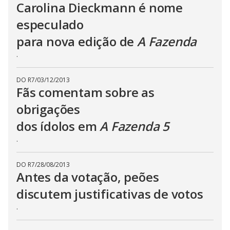
Carolina Dieckmann é nome
especulado
para nova edição de
A Fazenda
.
DO R7
/
03/12/2013
Fãs comentam sobre as
obrigações
dos ídolos em
A Fazenda 5
.
DO R7
/
28/08/2013
Antes da votação, peões
discutem justificativas de votos
.