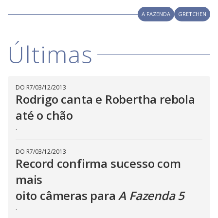
V
w
d
o
.
A FAZENDA
GRETCHEN
T
h
i
i
s
m
Últimas
o
d
d
a
l
c
a
e
DO R7
/
03/12/2013
n
Rodrigo canta e Robertha rebola
b
e
c
até o chão
o
l
o
.
s
e
d
b
DO R7
/
03/12/2013
y
Record confirma sucesso com
p
r
mais
e
s
oito câmeras para
A Fazenda 5
s
i
n
.
g