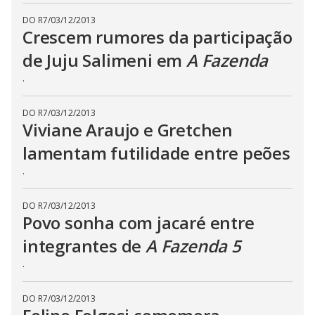
t
h
DO R7
/
03/12/2013
e
E
Crescem rumores da participação
s
c
de Juju Salimeni em
A Fazenda
a
p
.
e
k
e
y
DO R7
/
03/12/2013
o
Viviane Araujo e Gretchen
r
a
lamentam futilidade entre peões
c
t
i
.
v
a
t
DO R7
/
03/12/2013
i
Povo sonha com jacaré entre
n
g
t
integrantes de
A Fazenda 5
h
e
.
c
l
o
s
DO R7
/
03/12/2013
e