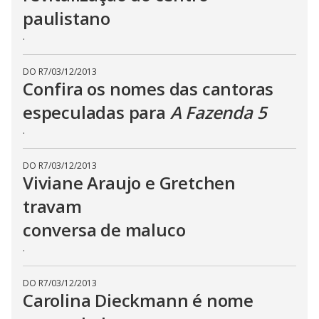
s
paulistano
e
b
.
u
t
t
o
DO R7
/
03/12/2013
n
Confira os nomes das cantoras
.
especuladas para
A Fazenda 5
.
DO R7
/
03/12/2013
Viviane Araujo e Gretchen
travam
conversa de maluco
.
DO R7
/
03/12/2013
Carolina Dieckmann é nome