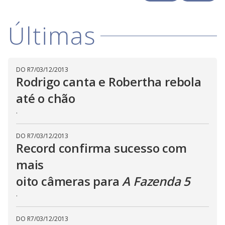
y
d
M
o
V
u
w
d
Últimas
o
.
T
h
i
i
s
m
DO R7
/
03/12/2013
o
d
d
Rodrigo canta e Robertha rebola
a
l
até o chão
c
a
e
.
n
b
e
c
DO R7
/
03/12/2013
o
l
Record confirma sucesso com
o
s
mais
e
d
b
oito câmeras para
A Fazenda 5
y
p
.
r
e
s
s
DO R7
/
03/12/2013
i