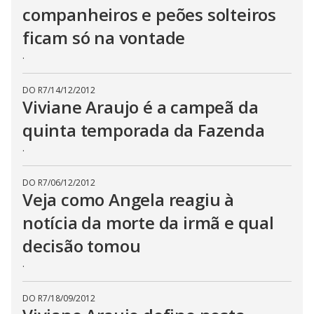
companheiros e peões solteiros
ficam só na vontade
.
DO R7
/
14/12/2012
Viviane Araujo é a campeã da
quinta temporada da Fazenda
.
DO R7
/
06/12/2012
Veja como Angela reagiu à
notícia da morte da irmã e qual
decisão tomou
.
DO R7
/
18/09/2012