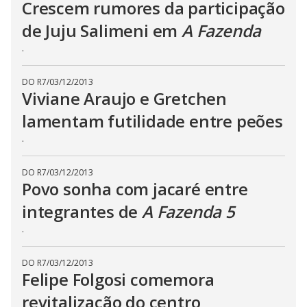
Crescem rumores da participação
n
g
de Juju Salimeni em
A Fazenda
t
h
.
e
E
s
c
DO R7
/
03/12/2013
a
Viviane Araujo e Gretchen
p
e
k
lamentam futilidade entre peões
e
y
.
o
r
a
DO R7
/
03/12/2013
c
t
Povo sonha com jacaré entre
i
v
integrantes de
A Fazenda 5
a
t
.
i
n
g
t
DO R7
/
03/12/2013
h
Felipe Folgosi comemora
e
c
revitalização do centro
l
o