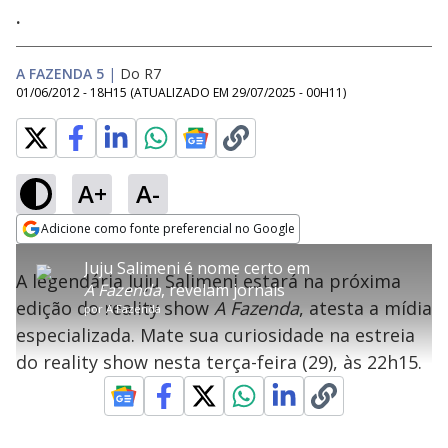
.
A FAZENDA 5
|
Do R7
01/06/2012 - 18H15
(ATUALIZADO EM
29/07/2025 - 00H11
)
A+
A-
error_outline
Adicione como fonte preferencial no Google
OK
T
T
Opens in new window
Juju Salimeni é nome certo em
h
O vídeo não está disponível ou não é
Oops! Algo deu errado
h
C
A legendária Juju Salimeni estará na próxima
i
A Fazenda
, revelam jornais
i
suportado pelo seu browser
s
l
Por favor, recarregue a página.
edição do reality show
A Fazenda
, atesta a mídia
i
s
por
A Fazenda
Código do Erro:
MEDIA_ERR_SRC_NOT_SUPPORTED
o
s
i
especializada. Mate sua curiosidade na estreia
a
s
Recarregar
s
m
do reality show nesta terça-feira (29), às 22h15.
e
o
a
d
M
m
a
o
o
l
w
d
d
i
a
a
n