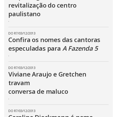
revitalização do centro
s
e
b
paulistano
u
t
.
t
o
n
.
DO R7
/
03/12/2013
Confira os nomes das cantoras
especuladas para
A Fazenda 5
.
DO R7
/
03/12/2013
Viviane Araujo e Gretchen
travam
conversa de maluco
.
DO R7
/
03/12/2013