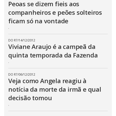
Peoas se dizem fieis aos
companheiros e peões solteiros
ficam só na vontade
.
DO R7
/
14/12/2012
Viviane Araujo é a campeã da
quinta temporada da Fazenda
.
DO R7
/
06/12/2012
Veja como Angela reagiu à
notícia da morte da irmã e qual
decisão tomou
.