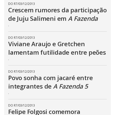
n
DO R7
/
03/12/2013
g
Crescem rumores da participação
t
h
de Juju Salimeni em
A Fazenda
e
E
.
s
c
a
p
DO R7
/
03/12/2013
e
Viviane Araujo e Gretchen
k
e
lamentam futilidade entre peões
y
o
r
.
a
c
t
DO R7
/
03/12/2013
i
v
Povo sonha com jacaré entre
a
t
integrantes de
A Fazenda 5
i
n
.
g
t
h
e
DO R7
/
03/12/2013
c
Felipe Folgosi comemora
l
o