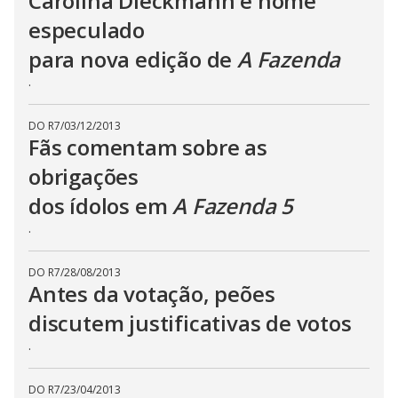
Carolina Dieckmann é nome
especulado
para nova edição de
A Fazenda
.
DO R7
/
03/12/2013
Fãs comentam sobre as
obrigações
dos ídolos em
A Fazenda 5
.
DO R7
/
28/08/2013
Antes da votação, peões
discutem justificativas de votos
.
DO R7
/
23/04/2013