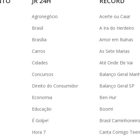
NTO
JR 24H
RECORD
Agronegócio
Acerte ou Caia!
Brasil
A Ira do Herdeiro
Brasília
Amor em Ruínas
Carros
As Sete Marias
Cidades
Até Onde Ele Vai
Concursos
Balanço Geral Man
Direito do Consumidor
Balanço Geral SP
Economia
Ben-Hur
Educação
Boom!
É Golpe!
Brasil Caminhoneir
Hora 7
Canta Comigo Teen