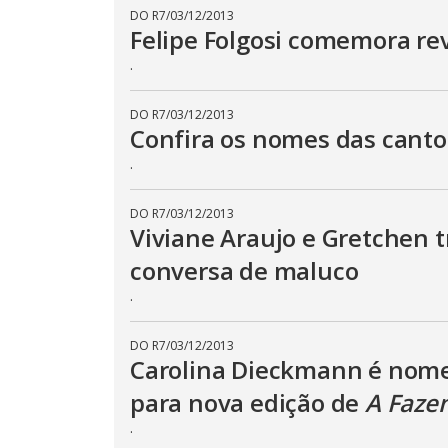
r
DO R7
/
03/12/2013
a
Felipe Folgosi comemora rev
c
t
.
i
v
a
t
DO R7
/
03/12/2013
i
Confira os nomes das cant
n
g
.
t
h
e
c
DO R7
/
03/12/2013
l
Viviane Araujo e Gretchen 
o
s
conversa de maluco
e
b
u
.
t
t
o
DO R7
/
03/12/2013
n
Carolina Dieckmann é nom
.
para nova edição de
A Faze
.