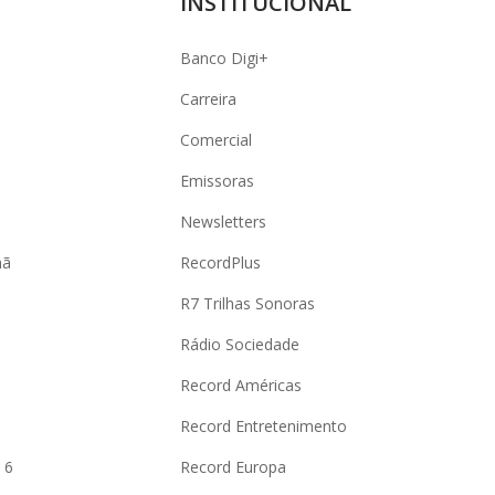
INSTITUCIONAL
Banco Digi+
Carreira
Comercial
Emissoras
Newsletters
hã
RecordPlus
R7 Trilhas Sonoras
Rádio Sociedade
Record Américas
o
Record Entretenimento
 6
Record Europa