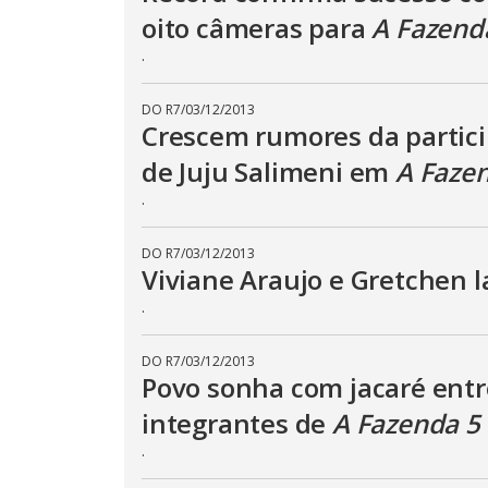
n
oito câmeras para
A Fazend
b
e
.
c
l
o
s
DO R7
/
03/12/2013
e
Crescem rumores da partic
d
b
de Juju Salimeni em
A Faze
y
p
.
r
e
s
s
DO R7
/
03/12/2013
i
Viviane Araujo e Gretchen 
n
g
t
.
h
e
E
DO R7
/
03/12/2013
s
Povo sonha com jacaré entr
c
a
p
integrantes de
A Fazenda 5
e
k
.
e
y
o