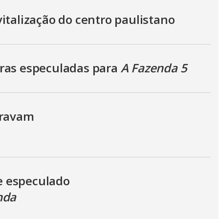
italização do centro paulistano
oras especuladas para
A Fazenda 5
travam
e especulado
nda