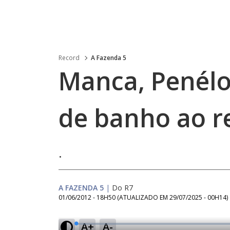
Record
A Fazenda 5
Manca, Penélo
de banho ao r
.
A FAZENDA 5
|
Do R7
01/06/2012 - 18H50
(ATUALIZADO EM
29/07/2025 - 00H14
)
A+
A-
L