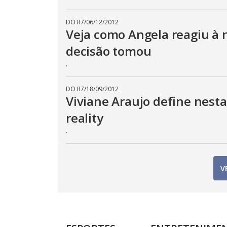
DO R7
/
06/12/2012
Veja como Angela reagiu à n
decisão tomou
.
DO R7
/
18/09/2012
Viviane Araujo define nesta
reality
.
V