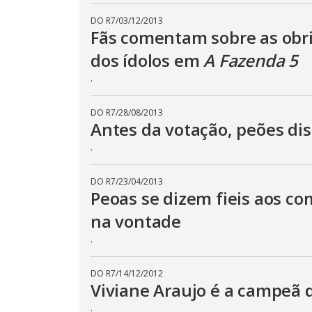
DO R7
/
03/12/2013
Fãs comentam sobre as obr
dos ídolos em
A Fazenda 5
.
DO R7
/
28/08/2013
Antes da votação, peões dis
.
DO R7
/
23/04/2013
Peoas se dizem fieis aos co
na vontade
.
DO R7
/
14/12/2012
Viviane Araujo é a campeã
.