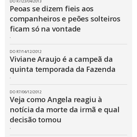
DO R7
/
23/04/2013
Peoas se dizem fieis aos
companheiros e peões solteiros
ficam só na vontade
.
DO R7
/
14/12/2012
Viviane Araujo é a campeã da
quinta temporada da Fazenda
.
DO R7
/
06/12/2012
Veja como Angela reagiu à
notícia da morte da irmã e qual
decisão tomou
.