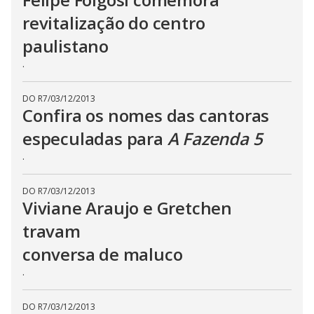
c
revitalização do centro
l
o
s
paulistano
e
b
.
u
t
t
o
DO R7
/
03/12/2013
n
Confira os nomes das cantoras
.
especuladas para
A Fazenda 5
.
DO R7
/
03/12/2013
Viviane Araujo e Gretchen
travam
conversa de maluco
.
DO R7
/
03/12/2013