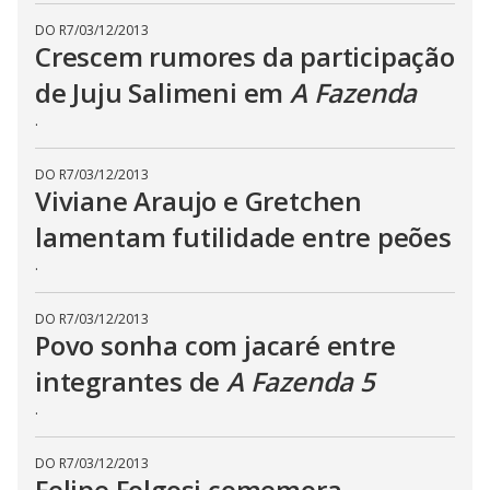
s
s
DO R7
/
03/12/2013
i
Crescem rumores da participação
n
g
de Juju Salimeni em
A Fazenda
t
h
.
e
E
s
c
DO R7
/
03/12/2013
a
Viviane Araujo e Gretchen
p
e
k
lamentam futilidade entre peões
e
y
.
o
r
a
DO R7
/
03/12/2013
c
t
Povo sonha com jacaré entre
i
v
integrantes de
A Fazenda 5
a
t
.
i
n
g
t
DO R7
/
03/12/2013
h
Felipe Folgosi comemora
e