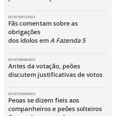
.
DO R7
/
03/12/2013
Fãs comentam sobre as
obrigações
dos ídolos em
A Fazenda 5
.
DO R7
/
28/08/2013
Antes da votação, peões
discutem justificativas de votos
.
DO R7
/
23/04/2013
Peoas se dizem fieis aos
companheiros e peões solteiros