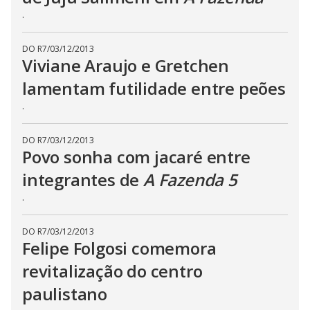
E
.
s
c
a
p
DO R7
/
03/12/2013
e
Viviane Araujo e Gretchen
k
e
lamentam futilidade entre peões
y
o
r
.
a
c
t
DO R7
/
03/12/2013
i
v
Povo sonha com jacaré entre
a
t
integrantes de
A Fazenda 5
i
n
.
g
t
h
e
DO R7
/
03/12/2013
c
Felipe Folgosi comemora
l
o
revitalização do centro
s
e
b
paulistano
u
t