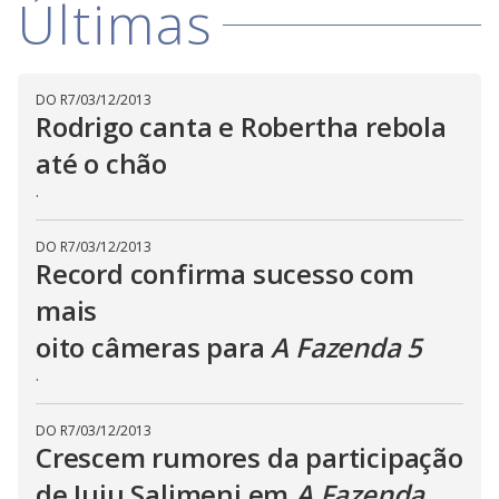
Últimas
a
h
d
i
l
o
s
o
m
w
o
g
.
d
DO R7
/
03/12/2013
a
Rodrigo canta e Robertha rebola
l
c
a
até o chão
n
b
.
e
c
l
o
DO R7
/
03/12/2013
s
Record confirma sucesso com
e
d
mais
b
y
p
oito câmeras para
A Fazenda 5
r
e
.
s
s
i
n
DO R7
/
03/12/2013
g
Crescem rumores da participação
t
h
de Juju Salimeni em
A Fazenda
e