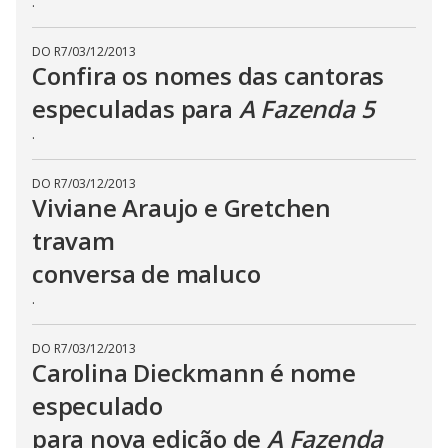
.
t
o
n
.
DO R7
/
03/12/2013
Confira os nomes das cantoras
especuladas para
A Fazenda 5
.
DO R7
/
03/12/2013
Viviane Araujo e Gretchen
travam
conversa de maluco
.
DO R7
/
03/12/2013
Carolina Dieckmann é nome
especulado
para nova edição de
A Fazenda