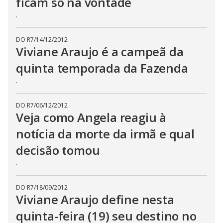
ficam só na vontade
.
DO R7
/
14/12/2012
Viviane Araujo é a campeã da
quinta temporada da Fazenda
.
DO R7
/
06/12/2012
Veja como Angela reagiu à
notícia da morte da irmã e qual
decisão tomou
.
DO R7
/
18/09/2012
Viviane Araujo define nesta
quinta-feira (19) seu destino no