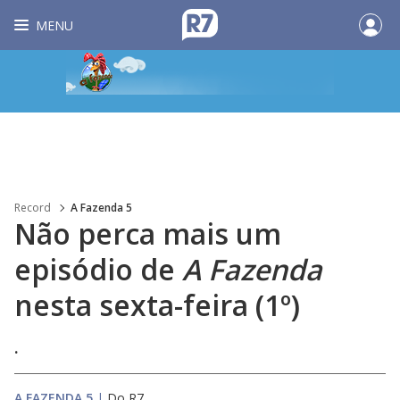
MENU
Record
A Fazenda 5
Não perca mais um
episódio de
A Fazenda
nesta sexta-feira (1º)
.
A FAZENDA 5
|
Do R7