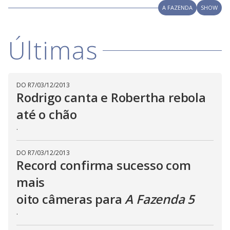
y
d
A FAZENDA
SHOW
M
o
V
u
w
d
o
.
T
Últimas
h
i
i
s
m
o
d
d
DO R7
/
03/12/2013
a
Rodrigo canta e Robertha rebola
l
c
a
e
até o chão
n
b
.
e
c
o
l
o
DO R7
/
03/12/2013
s
Record confirma sucesso com
e
d
mais
b
y
p
oito câmeras para
A Fazenda 5
r
e
.
s
s
i