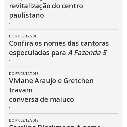
revitalização do centro
s
e
b
paulistano
u
t
.
t
o
n
.
DO R7
/
03/12/2013
Confira os nomes das cantoras
especuladas para
A Fazenda 5
.
DO R7
/
03/12/2013
Viviane Araujo e Gretchen
travam
conversa de maluco
.
DO R7
/
03/12/2013