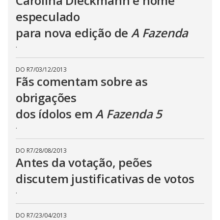
Carolina Dieckmann é nome
especulado
para nova edição de
A Fazenda
.
DO R7
/
03/12/2013
Fãs comentam sobre as
obrigações
dos ídolos em
A Fazenda 5
.
DO R7
/
28/08/2013
Antes da votação, peões
discutem justificativas de votos
.
DO R7
/
23/04/2013