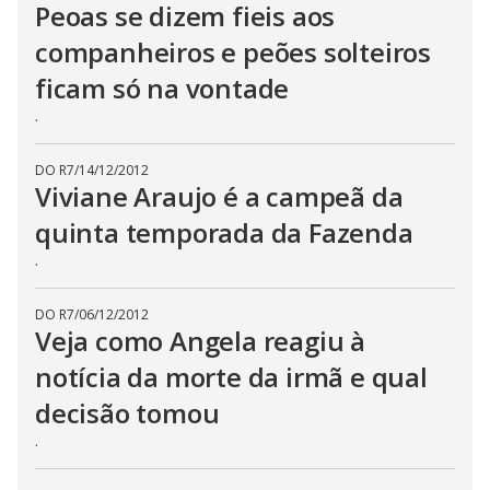
Peoas se dizem fieis aos
companheiros e peões solteiros
ficam só na vontade
.
DO R7
/
14/12/2012
Viviane Araujo é a campeã da
quinta temporada da Fazenda
.
DO R7
/
06/12/2012
Veja como Angela reagiu à
notícia da morte da irmã e qual
decisão tomou
.