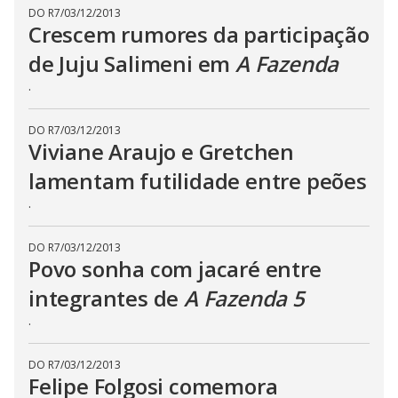
n
DO R7
/
03/12/2013
g
Crescem rumores da participação
t
h
de Juju Salimeni em
A Fazenda
e
E
.
s
c
a
p
DO R7
/
03/12/2013
e
Viviane Araujo e Gretchen
k
e
lamentam futilidade entre peões
y
o
r
.
a
c
t
DO R7
/
03/12/2013
i
v
Povo sonha com jacaré entre
a
t
integrantes de
A Fazenda 5
i
n
.
g
t
h
e
DO R7
/
03/12/2013
c
Felipe Folgosi comemora
l
o