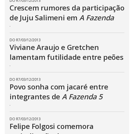
DO R7
/
03/12/2013
t
h
Crescem rumores da participação
e
E
de Juju Salimeni em
A Fazenda
s
c
.
a
p
e
k
DO R7
/
03/12/2013
e
Viviane Araujo e Gretchen
y
o
lamentam futilidade entre peões
r
a
c
.
t
i
v
DO R7
/
03/12/2013
a
Povo sonha com jacaré entre
t
i
n
integrantes de
A Fazenda 5
g
t
.
h
e
c
l
DO R7
/
03/12/2013
o
Felipe Folgosi comemora
s
e