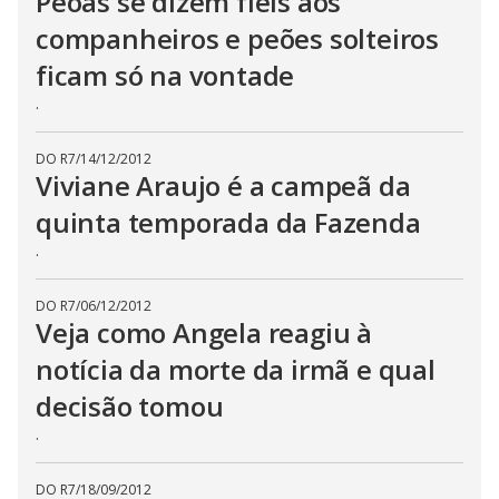
Peoas se dizem fieis aos
companheiros e peões solteiros
ficam só na vontade
.
DO R7
/
14/12/2012
Viviane Araujo é a campeã da
quinta temporada da Fazenda
.
DO R7
/
06/12/2012
Veja como Angela reagiu à
notícia da morte da irmã e qual
decisão tomou
.
DO R7
/
18/09/2012