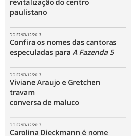
revitalização do centro
b
u
t
paulistano
t
o
.
n
.
DO R7
/
03/12/2013
Confira os nomes das cantoras
especuladas para
A Fazenda 5
.
DO R7
/
03/12/2013
Viviane Araujo e Gretchen
travam
conversa de maluco
.
DO R7
/
03/12/2013
Carolina Dieckmann é nome