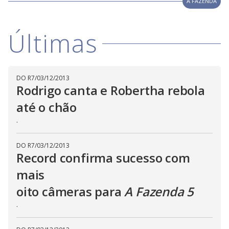
V
w
A FAZENDA
d
o
.
T
h
i
i
Últimas
s
m
o
d
d
a
l
DO R7
/
03/12/2013
c
Rodrigo canta e Robertha rebola
a
e
n
b
até o chão
e
c
.
o
l
o
s
e
DO R7
/
03/12/2013
d
Record confirma sucesso com
b
y
mais
p
r
e
oito câmeras para
A Fazenda 5
s
s
.
i
n
g