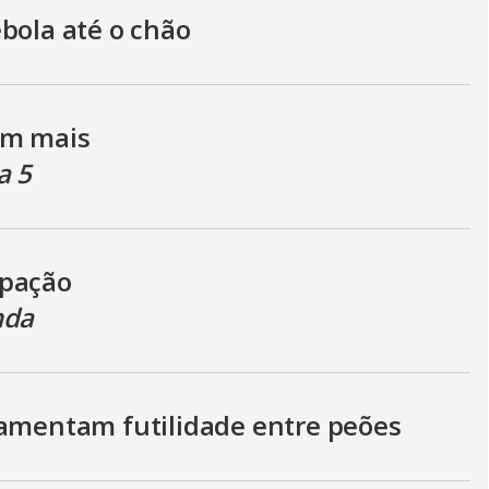
g
bola até o chão
om mais
a 5
ipação
nda
lamentam futilidade entre peões