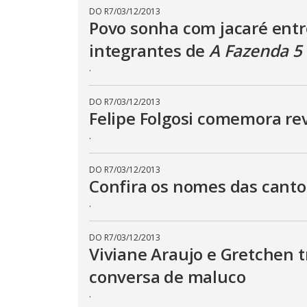
p
DO R7
/
03/12/2013
e
Povo sonha com jacaré entr
k
e
y
integrantes de
A Fazenda 5
o
r
.
a
c
t
DO R7
/
03/12/2013
i
v
Felipe Folgosi comemora rev
a
t
.
i
n
g
t
DO R7
/
03/12/2013
h
Confira os nomes das cant
e
c
.
l
o
s
e
DO R7
/
03/12/2013
b
Viviane Araujo e Gretchen 
u
t
conversa de maluco
t
o
.
n
.