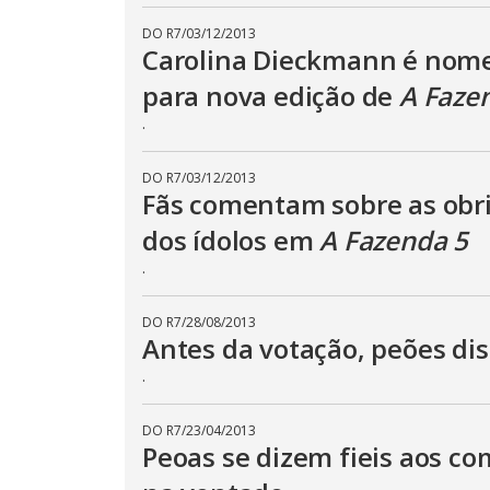
DO R7
/
03/12/2013
Carolina Dieckmann é nom
para nova edição de
A Faze
.
DO R7
/
03/12/2013
Fãs comentam sobre as obr
dos ídolos em
A Fazenda 5
.
DO R7
/
28/08/2013
Antes da votação, peões dis
.
DO R7
/
23/04/2013
Peoas se dizem fieis aos co