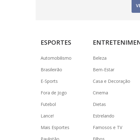
V
ESPORTES
ENTRETENIME
Automobilismo
Beleza
Brasileirão
Bem-Estar
E-Sports
Casa e Decoração
Fora de Jogo
Cinema
Futebol
Dietas
Lance!
Estrelando
Mais Esportes
Famosos e TV
Paulistão
Filhos