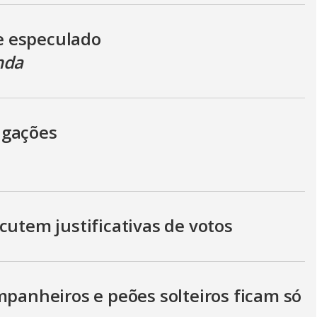
e especulado
nda
igações
cutem justificativas de votos
mpanheiros e peões solteiros ficam só