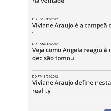
na vontade
.
DO R7
/
14/12/2012
Viviane Araujo é a campeã
.
DO R7
/
06/12/2012
Veja como Angela reagiu à n
decisão tomou
.
DO R7
/
18/09/2012
Viviane Araujo define nesta
reality
.