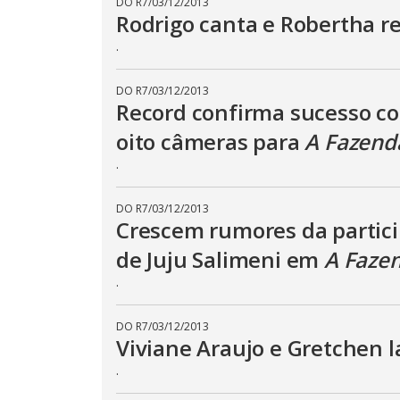
DO R7
/
03/12/2013
o
.
Rodrigo canta e Robertha re
d
a
.
l
c
a
n
DO R7
/
03/12/2013
b
Record confirma sucesso c
e
c
l
oito câmeras para
A Fazend
o
s
.
e
d
b
y
DO R7
/
03/12/2013
p
Crescem rumores da partic
r
e
de Juju Salimeni em
A Faze
s
s
.
i
n
g
t
DO R7
/
03/12/2013
h
Viviane Araujo e Gretchen 
e
E
.
s
c
a