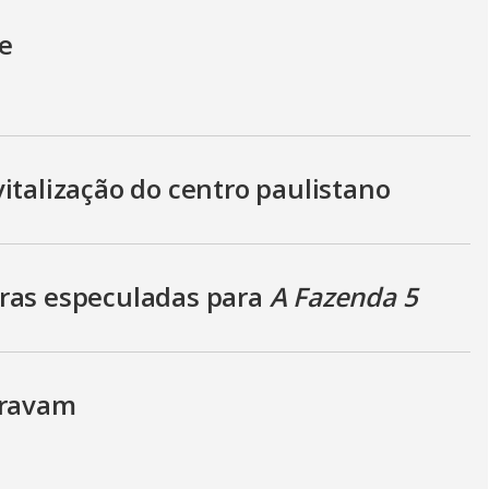
e
italização do centro paulistano
oras especuladas para
A Fazenda 5
travam