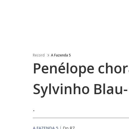
Record
A Fazenda 5
Penélope chor
Sylvinho Blau
.
A FAZENDA 5
|
Do R7