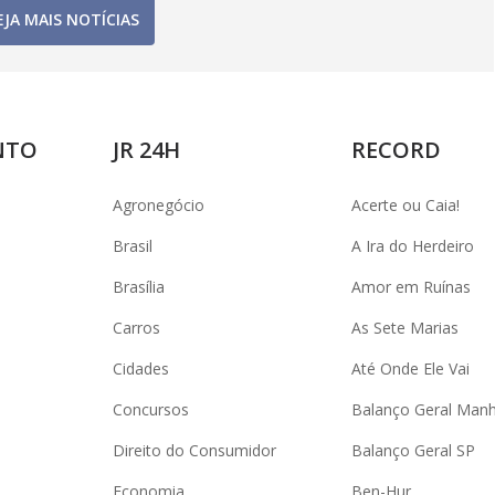
EJA MAIS NOTÍCIAS
NTO
JR 24H
RECORD
Agronegócio
Acerte ou Caia!
Brasil
A Ira do Herdeiro
Brasília
Amor em Ruínas
Carros
As Sete Marias
Cidades
Até Onde Ele Vai
Concursos
Balanço Geral Man
Direito do Consumidor
Balanço Geral SP
Economia
Ben-Hur