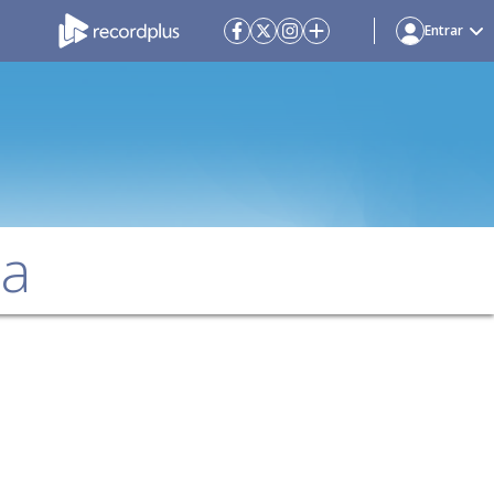
Entrar
da