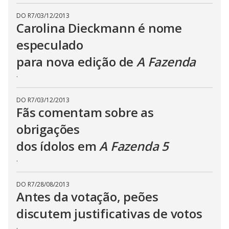
DO R7
/
03/12/2013
Carolina Dieckmann é nome
especulado
para nova edição de
A Fazenda
.
DO R7
/
03/12/2013
Fãs comentam sobre as
obrigações
dos ídolos em
A Fazenda 5
.
DO R7
/
28/08/2013
Antes da votação, peões
discutem justificativas de votos
.