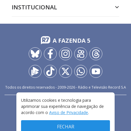
INSTITUCIONAL
A FAZENDA 5
Todos os direitos reservados - 2009-
2026
- Rádio e Televisão Record S.A
Utilizamos cookies e tecnologia para
CARREIRA
FALE CONOSCO
PRIVACIDADE
aprimorar sua experiência de navegação de
TERMOS E CONDIÇÕES DE USO
acordo com o
Aviso de Privacidade
.
FECHAR