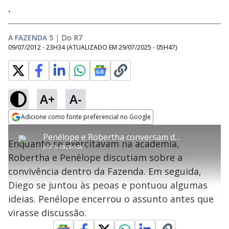
.
A FAZENDA 5
|
Do R7
09/07/2012 - 23H34
(ATUALIZADO EM
29/07/2025 - 05H47
)
A+
A-
error_outline
Adicione como fonte preferencial no Google
OK
T
T
Opens in new window
Penélope e Robertha conversam durante malhação
h
O vídeo não está disponível ou não é
Oops! Algo deu errado
h
C
Enquanto se exercitavam na academia,
i
por
A Fazenda
i
suportado pelo seu browser
s
l
Por favor, recarregue a página.
Robertha e Penélope discutiam sobre a
i
s
Código do Erro:
MEDIA_ERR_SRC_NOT_SUPPORTED
o
s
i
convivência dentro da Fazenda. Em seguida,
a
s
Recarregar
s
m
Diego se juntou às peoas e pontuou algumas
e
o
a
d
M
m
ideias. Penélope encerrou o assunto antes que
a
o
o
l
virasse discussão.
w
d
d
i
a
a
n