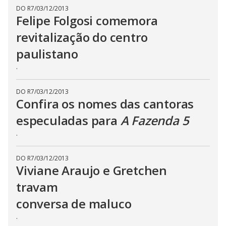
s
DO R7
/
03/12/2013
e
Felipe Folgosi comemora
b
u
revitalização do centro
t
t
o
paulistano
n
.
.
DO R7
/
03/12/2013
Confira os nomes das cantoras
especuladas para
A Fazenda 5
.
DO R7
/
03/12/2013
Viviane Araujo e Gretchen
travam
conversa de maluco
.