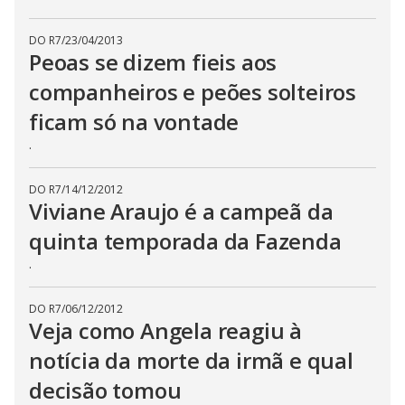
DO R7
/
23/04/2013
Peoas se dizem fieis aos
companheiros e peões solteiros
ficam só na vontade
.
DO R7
/
14/12/2012
Viviane Araujo é a campeã da
quinta temporada da Fazenda
.
DO R7
/
06/12/2012
Veja como Angela reagiu à
notícia da morte da irmã e qual
decisão tomou