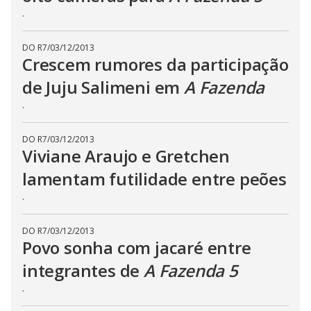
n
.
g
t
h
DO R7
/
03/12/2013
e
E
Crescem rumores da participação
s
c
de Juju Salimeni em
A Fazenda
a
p
.
e
k
e
y
DO R7
/
03/12/2013
o
Viviane Araujo e Gretchen
r
a
lamentam futilidade entre peões
c
t
i
.
v
a
t
DO R7
/
03/12/2013
i
Povo sonha com jacaré entre
n
g
t
integrantes de
A Fazenda 5
h
e
.
c
l
o