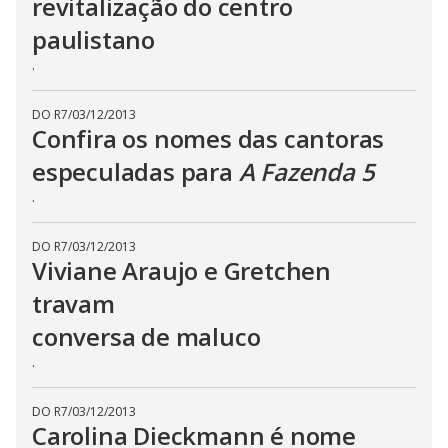
revitalização do centro
b
u
t
paulistano
t
o
.
n
.
DO R7
/
03/12/2013
Confira os nomes das cantoras
especuladas para
A Fazenda 5
.
DO R7
/
03/12/2013
Viviane Araujo e Gretchen
travam
conversa de maluco
.
DO R7
/
03/12/2013
Carolina Dieckmann é nome