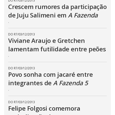
DO R7
/
03/12/2013
t
h
Crescem rumores da participação
e
E
de Juju Salimeni em
A Fazenda
s
c
.
a
p
e
k
DO R7
/
03/12/2013
e
Viviane Araujo e Gretchen
y
o
lamentam futilidade entre peões
r
a
c
.
t
i
v
DO R7
/
03/12/2013
a
Povo sonha com jacaré entre
t
i
n
integrantes de
A Fazenda 5
g
t
.
h
e
c
l
DO R7
/
03/12/2013
o
Felipe Folgosi comemora
s
e