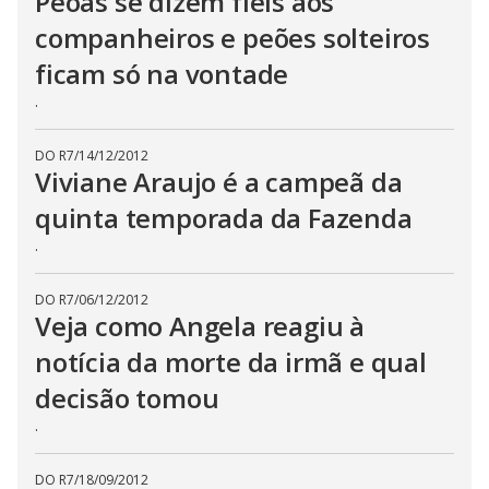
Peoas se dizem fieis aos
companheiros e peões solteiros
ficam só na vontade
.
DO R7
/
14/12/2012
Viviane Araujo é a campeã da
quinta temporada da Fazenda
.
DO R7
/
06/12/2012
Veja como Angela reagiu à
notícia da morte da irmã e qual
decisão tomou
.
DO R7
/
18/09/2012