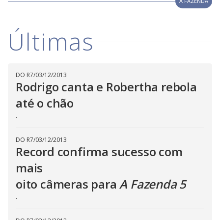
w
A FAZENDA
i
.
i
n
T
a
h
d
i
l
Últimas
o
s
o
m
w
o
g
.
d
a
l
DO R7
/
03/12/2013
c
Rodrigo canta e Robertha rebola
a
n
b
até o chão
e
c
.
l
o
s
e
DO R7
/
03/12/2013
d
Record confirma sucesso com
b
y
mais
p
r
e
oito câmeras para
A Fazenda 5
s
s
.
i
n
g