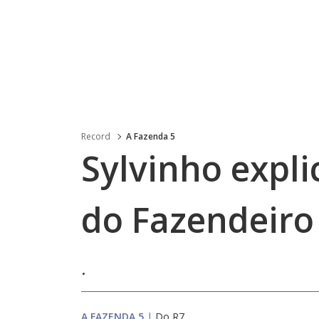
Record
A Fazenda 5
Sylvinho expli
do Fazendeiro
.
A FAZENDA 5
|
Do R7