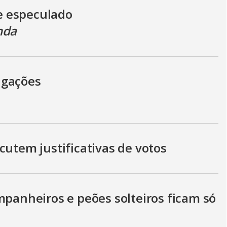
e especulado
nda
igações
cutem justificativas de votos
mpanheiros e peões solteiros ficam só