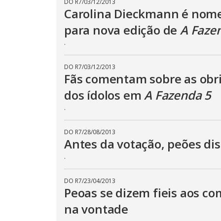
DO R7
/
03/12/2013
Carolina Dieckmann é nom
para nova edição de
A Faze
.
DO R7
/
03/12/2013
Fãs comentam sobre as obr
dos ídolos em
A Fazenda 5
.
DO R7
/
28/08/2013
Antes da votação, peões dis
.
DO R7
/
23/04/2013
Peoas se dizem fieis aos co
na vontade