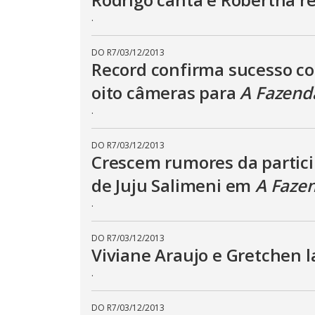
o
.
d
.
a
l
c
DO R7
/
03/12/2013
a
Record confirma sucesso c
n
b
e
oito câmeras para
A Fazend
c
l
.
o
s
e
d
DO R7
/
03/12/2013
b
Crescem rumores da partic
y
p
de Juju Salimeni em
A Faze
r
e
.
s
s
i
n
DO R7
/
03/12/2013
g
Viviane Araujo e Gretchen 
t
h
.
e
E
s
c
DO R7
/
03/12/2013
a