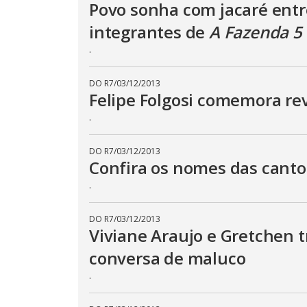
Povo sonha com jacaré entr
p
e
k
integrantes de
A Fazenda 5
e
y
.
o
r
a
c
DO R7
/
03/12/2013
t
Felipe Folgosi comemora rev
i
v
.
a
t
i
n
DO R7
/
03/12/2013
g
Confira os nomes das cant
t
h
.
e
c
l
o
DO R7
/
03/12/2013
s
Viviane Araujo e Gretchen 
e
b
conversa de maluco
u
t
.
t
o
n
.