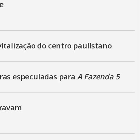
e
italização do centro paulistano
oras especuladas para
A Fazenda 5
travam