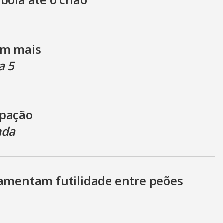
g
om mais
a 5
ipação
nda
lamentam futilidade entre peões