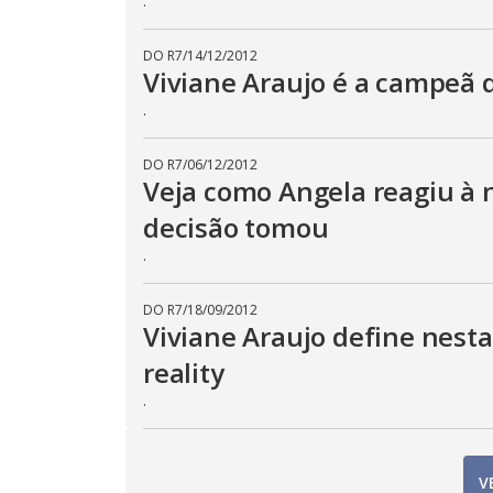
.
DO R7
/
14/12/2012
Viviane Araujo é a campeã
.
DO R7
/
06/12/2012
Veja como Angela reagiu à n
decisão tomou
.
DO R7
/
18/09/2012
Viviane Araujo define nesta
reality
.
V