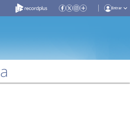
Entrar
da