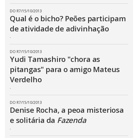
DO R7
/
15/10/2013
Qual é o bicho? Peões participam
de atividade de adivinhação
.
DO R7
/
15/10/2013
Yudi Tamashiro "chora as
pitangas" para o amigo Mateus
Verdelho
.
DO R7
/
15/10/2013
Denise Rocha, a peoa misteriosa
e solitária da
Fazenda
.