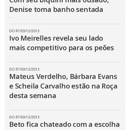
s
Denise toma banho sentada
e
b
.
u
t
t
o
DO R7
/
03/12/2013
n
Ivo Meirelles revela seu lado
.
mais competitivo para os peões
.
DO R7
/
03/12/2013
Mateus Verdelho, Bárbara Evans
e Scheila Carvalho estão na Roça
desta semana
.
DO R7
/
03/12/2013
Beto fica chateado com a escolha