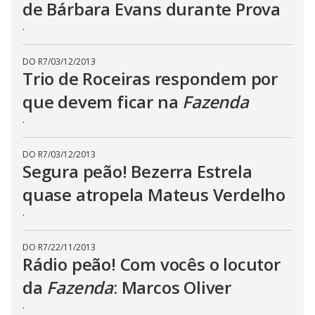
de Bárbara Evans durante Prova
.
DO R7
/
03/12/2013
Trio de Roceiras respondem por
que devem ficar na
Fazenda
.
DO R7
/
03/12/2013
Segura peão! Bezerra Estrela
quase atropela Mateus Verdelho
.
DO R7
/
22/11/2013
Rádio peão! Com vocês o locutor
da
Fazenda
: Marcos Oliver
.