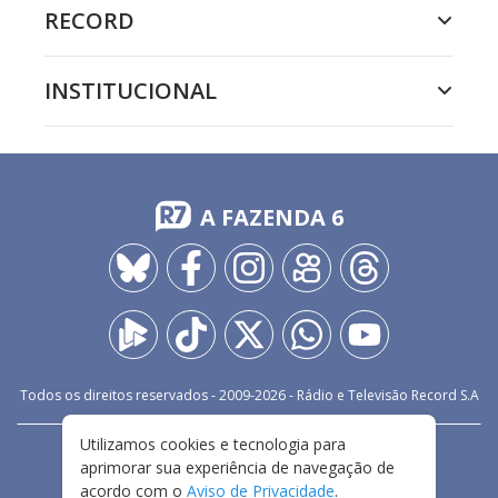
RECORD
INSTITUCIONAL
A FAZENDA 6
Todos os direitos reservados - 2009-
2026
- Rádio e Televisão Record S.A
Utilizamos cookies e tecnologia para
CARREIRA
FALE CONOSCO
PRIVACIDADE
aprimorar sua experiência de navegação de
TERMOS E CONDIÇÕES DE USO
acordo com o
Aviso de Privacidade
.