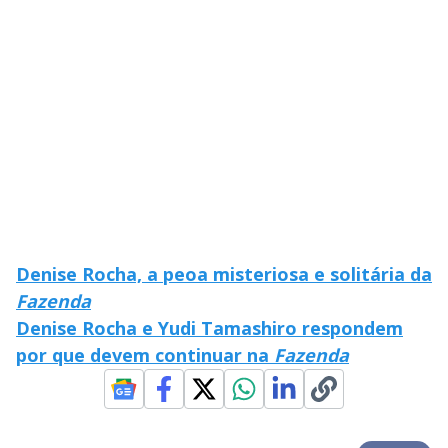
l
d
l
o
w
D
w
i
.
i
n
T
a
h
d
i
l
o
s
o
m
w
o
g
.
d
a
l
c
a
n
b
e
c
Denise Rocha, a peoa misteriosa e solitária da
l
o
Fazenda
s
e
Denise Rocha e Yudi Tamashiro respondem
d
b
por que devem continuar na
Fazenda
y
p
r
e
s
s
i