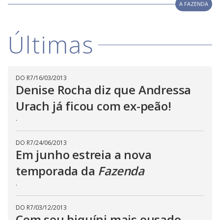
A FAZENDA
n
g
t
h
Últimas
e
E
s
c
a
p
e
DO R7
/
16/03/2013
k
Denise Rocha diz que Andressa
e
y
Urach já ficou com ex-peão!
o
r
a
.
c
t
i
DO R7
/
24/06/2013
v
Em junho estreia a nova
a
t
i
temporada da
Fazenda
n
g
.
t
h
e
c
DO R7
/
03/12/2013
l
Com seu biquíni mais ousado,
o