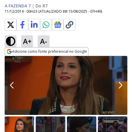
A FAZENDA 7
|
Do R7
11/12/2014 - 00H23
(ATUALIZADO EM
15/08/2025 - 07H49
)
A+
A-
Adicione como fonte preferencial no Google
Opens in new window